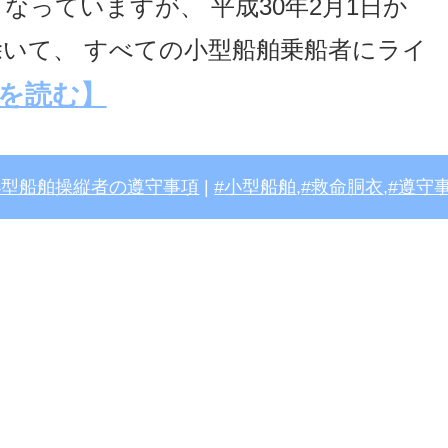
なっていますが、 平成30年2月1日か
いて、 すべての小型船舶乗船者にライ
を読む】
小型船舶操縦者の遵守事項
|
小型船舶
,
救命胴衣
,
遵守