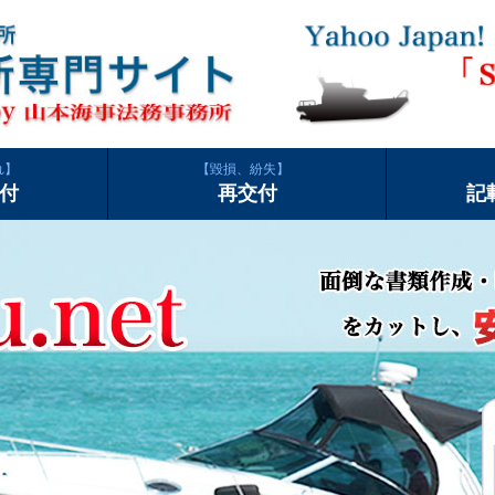
れ
毀損、紛失
付
再交付
記