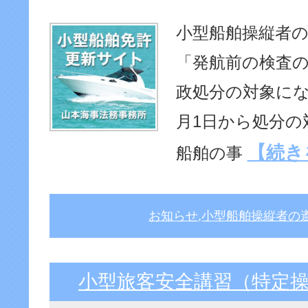
小型船舶操縦者の
「発航前の検査の
政処分の対象にな
月1日から処分の
【続き
船舶の事
お知らせ
,
小型船舶操縦者の
小型旅客安全講習（特定