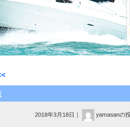
<
施
2018年3月18日
｜
yamasanの