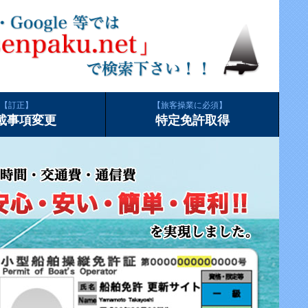
訂正
旅客操業に必須
載事項変更
特定免許取得