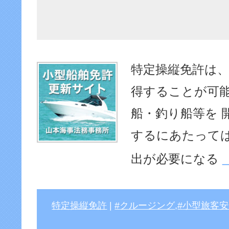
特定操縦免許は、
得することが可能
船・釣り船等を 
するにあたっては
出が必要になる
特定操縦免許
|
クルージング
,
小型旅客安