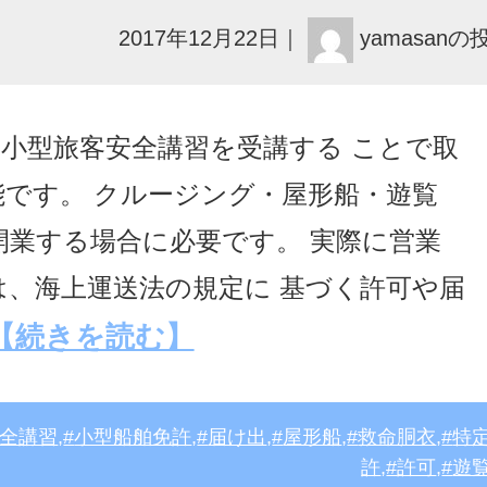
2017年12月22日
｜
yamasanの
小型旅客安全講習を受講する ことで取
です。 クルージング・屋形船・遊覧
開業する場合に必要です。 実際に営業
、海上運送法の規定に 基づく許可や届
【続きを読む】
全講習
,
小型船舶免許
,
届け出
,
屋形船
,
救命胴衣
,
特
許
,
許可
,
遊