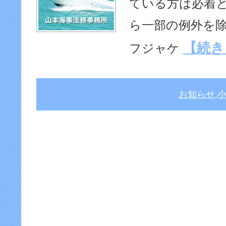
ている方は必着と
ら一部の例外を除
【続き
フジャケ
お知らせ
,