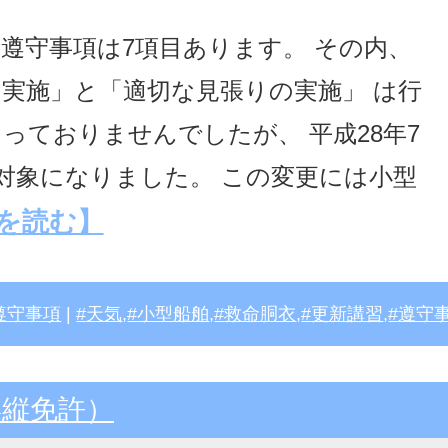
遵守事項は7項目あります。 その内、
実施」と「適切な見張りの実施」 は行
っておりませんでしたが、 平成28年7
対象になりました。 この変更には小型
を読む】
遵守事項
|
天気
,
小型船舶
,
救命胴衣
,
更新講習
,
遵守
操縦免許）