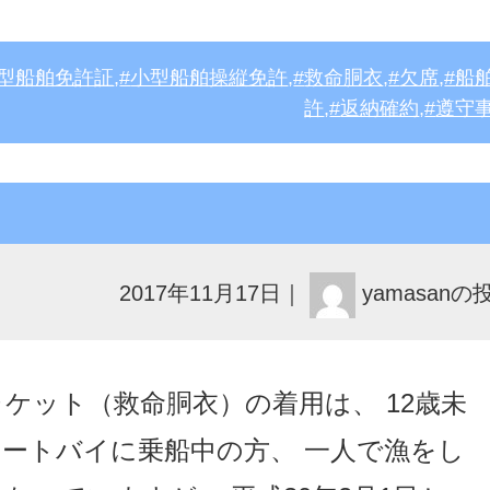
型船舶免許証
,
小型船舶操縦免許
,
救命胴衣
,
欠席
,
船
許
,
返納確約
,
遵守
2017年11月17日
｜
yamasanの
ケット（救命胴衣）の着用は、 12歳未
ートバイに乗船中の方、 一人で漁をし