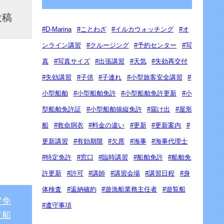
投稿
D-Marina
ことわざ
イルカウォッチング
オ
ンライン講習
クルージング
予約センター
写
真
写真サイズ
出張講習
天気
失効再交付
失効講習
子供
子連れ
小型旅客安全講習
小型船舶
小型船舶免許
小型船舶免許更新
小
型船舶免許証
小型船舶操縦免許
届け出
屋形
船
救命胴衣
料金の違い
更新
更新案内
更新講習
有効期限
欠席
海事
海事代理士
特定免許
窓口
臨時講習
船舶免許
船舶免
許更新
許可
講師
講習会場
講習日程
身
体検査
返納確約
遊漁船業務主任者
遊覧船
定免
遵守事項
覧船