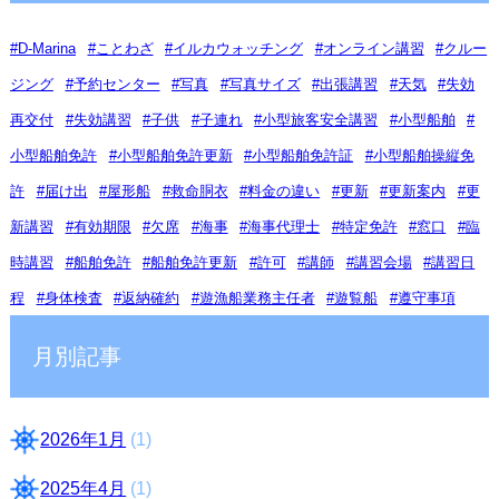
D-Marina
ことわざ
イルカウォッチング
オンライン講習
クルー
ジング
予約センター
写真
写真サイズ
出張講習
天気
失効
再交付
失効講習
子供
子連れ
小型旅客安全講習
小型船舶
小型船舶免許
小型船舶免許更新
小型船舶免許証
小型船舶操縦免
許
届け出
屋形船
救命胴衣
料金の違い
更新
更新案内
更
新講習
有効期限
欠席
海事
海事代理士
特定免許
窓口
臨
時講習
船舶免許
船舶免許更新
許可
講師
講習会場
講習日
程
身体検査
返納確約
遊漁船業務主任者
遊覧船
遵守事項
月別記事
2026年1月
(1)
2025年4月
(1)