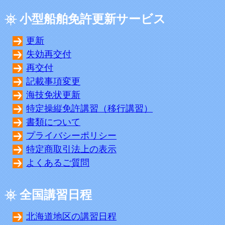
小型船舶免許更新サービス
更新
失効再交付
再交付
記載事項変更
海技免状更新
特定操縦免許講習（移行講習）
書類について
プライバシーポリシー
特定商取引法上の表示
よくあるご質問
全国講習日程
北海道地区の講習日程