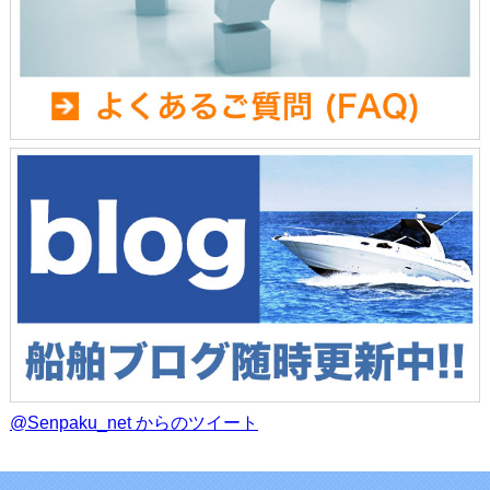
@Senpaku_net からのツイート