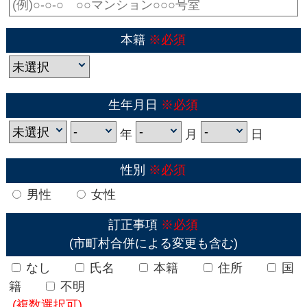
本籍
※必須
生年月日
※必須
年
月
日
性別
※必須
男性
女性
訂正事項
※必須
(市町村合併による変更も含む)
なし
氏名
本籍
住所
国
籍
不明
(複数選択可)