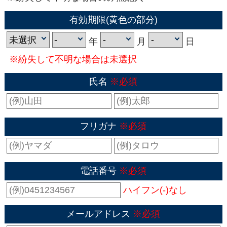
有効期限(黄色の部分)
年
月
日
※紛失して不明な場合は未選択
氏名
※必須
フリガナ
※必須
電話番号
※必須
ハイフン(-)なし
メールアドレス
※必須