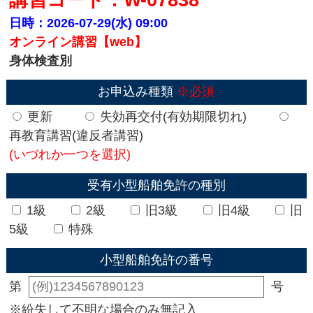
日時：2026-07-29(水)
09:00
オンライン講習【web】
身体検査別
お申込み種類
※必須
更新
失効再交付(有効期限切れ)
再教育講習(違反者講習)
(いづれか一つを選択)
受有小型船舶免許の種別
1級
2級
旧3級
旧4級
旧
5級
特殊
小型船舶免許の番号
第
号
※紛失して不明な場合のみ無記入