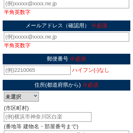
半角英数字
メールアドレス（確認用）
※必須
半角英数字
郵便番号
※必須
ハイフン(-)なし
住所(都道府県から)
※必須
(市区町村)
(番地等 建物名・部屋番号まで)