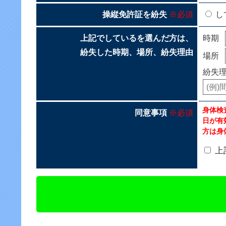
操縦免許証を紛失
※必須
し
上記でしているを選んだ方は、
時期
紛失した時期、場所、紛失理由
場所
紛失
身体検
同意事項
※必須
日が有
方は身
上