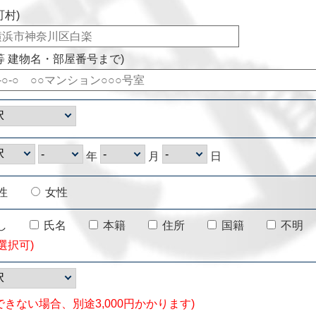
町村)
等 建物名・部屋番号まで)
年
月
日
性
女性
し
氏名
本籍
住所
国籍
不明
選択可)
できない場合、別途3,000円かかります)