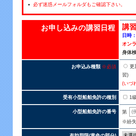
必ず迷惑メールフォルダもご確認下さい。
講習
お申し込みの講習日程
日時：2
オンラ
身体
更
お申込み種類
※必須
習)
(いづ
受有小型船舶免許の種別
1
小型船舶免許の番号
第
※紛
有効期限(黄色の部分)