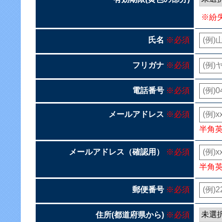
※紛
氏名
※必須
フリガナ
※必須
電話番号
※必須
メールアドレス
※必須
半角
メールアドレス（確認用）
※必須
半角
郵便番号
※必須
住所(都道府県から)
※必須