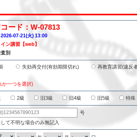
コード：W-07813
026-07-21(火)
13:00
イン講習【web】
検査別
新
失効再交付(有効期限切れ)
再教育講習(違反
れか一つを選択)
級
2級
旧3級
旧4級
旧5級
特殊
号
失して不明な場合のみ無記入