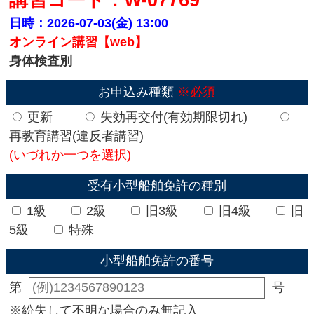
日時：2026-07-03(金)
13:00
オンライン講習【web】
身体検査別
お申込み種類
※必須
更新
失効再交付(有効期限切れ)
再教育講習(違反者講習)
(いづれか一つを選択)
受有小型船舶免許の種別
1級
2級
旧3級
旧4級
旧
5級
特殊
小型船舶免許の番号
第
号
※紛失して不明な場合のみ無記入