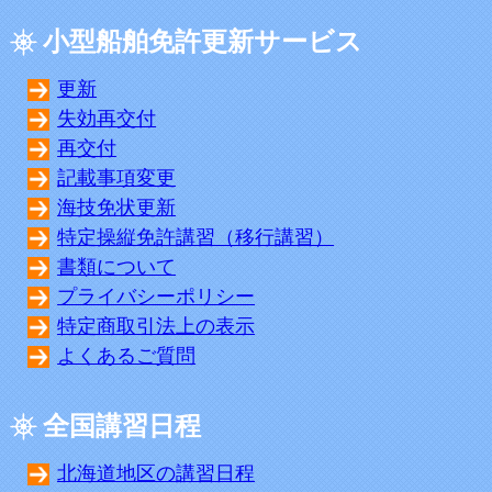
小型船舶免許更新サービス
更新
失効再交付
再交付
記載事項変更
海技免状更新
特定操縦免許講習（移行講習）
書類について
プライバシーポリシー
特定商取引法上の表示
よくあるご質問
全国講習日程
北海道地区の講習日程