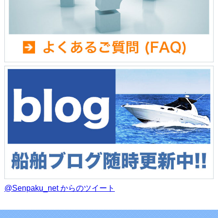
@Senpaku_net からのツイート