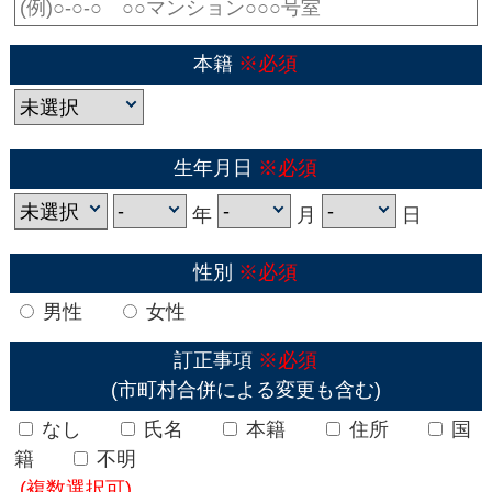
本籍
※必須
生年月日
※必須
年
月
日
性別
※必須
男性
女性
訂正事項
※必須
(市町村合併による変更も含む)
なし
氏名
本籍
住所
国
籍
不明
(複数選択可)