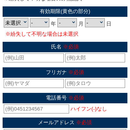
有効期限(黄色の部分)
年
月
日
※紛失して不明な場合は未選択
氏名
※必須
フリガナ
※必須
電話番号
※必須
ハイフン(-)なし
メールアドレス
※必須