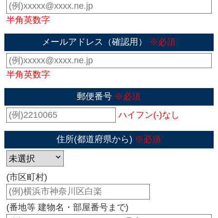
半角英数字
メールアドレス（確認用）
※必須
半角英数字
郵便番号
※必須
ハイフン(-)なし
住所(都道府県から)
※必須
(市区町村)
(番地等 建物名・部屋番号まで)