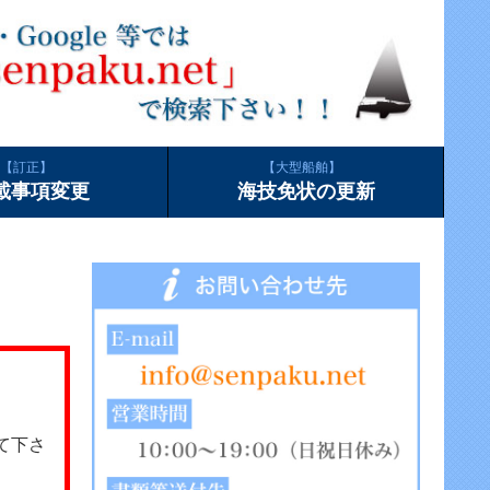
訂正
大型船舶
載事項変更
海技免状の更新
て下さ