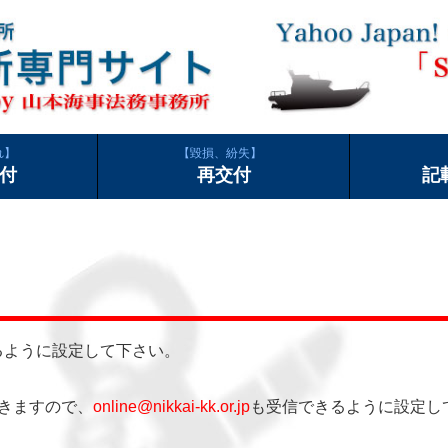
れ
毀損、紛失
付
再交付
記
るように設定して下さい。
きますので、
online@nikkai-kk.or.jp
も受信できるように設定し