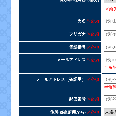
※紛
氏名
※必須
フリガナ
※必須
電話番号
※必須
メールアドレス
※必須
半角
メールアドレス（確認用）
※必須
半角
郵便番号
※必須
住所(都道府県から)
※必須