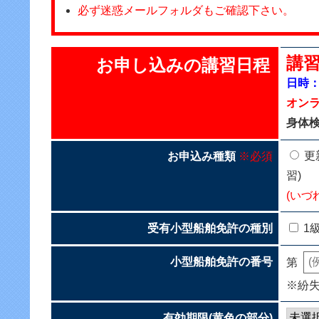
必ず迷惑メールフォルダもご確認下さい。
講習
お申し込みの講習日程
日時：2
オンラ
身体
更
お申込み種類
※必須
習)
(いづ
受有小型船舶免許の種別
1
小型船舶免許の番号
第
※紛
有効期限(黄色の部分)