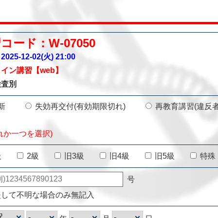
コード：W-07050
025-12-02(火)
21:00
イン講習【web】
検査別
新
失効再交付(有効期限切れ)
再教育講習(違反
れか一つを選択)
級
2級
旧3級
旧4級
旧5級
特殊
号
失して不明な場合のみ無記入