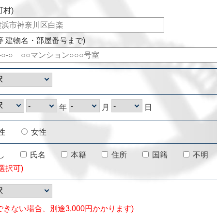
町村)
等 建物名・部屋番号まで)
年
月
日
性
女性
し
氏名
本籍
住所
国籍
不明
選択可)
できない場合、別途3,000円かかります)