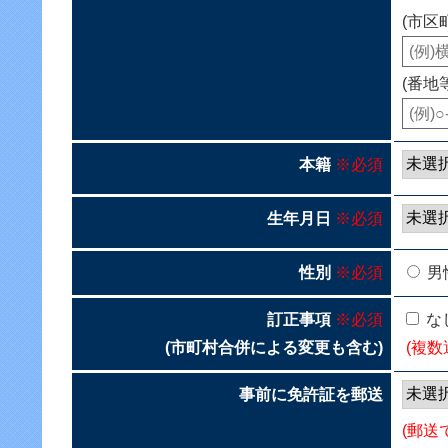
(市区
(番地
本籍
※必須
生年月日
※必須
性別
※必須
男
訂正事項
※必須
な
(市町村合併による変更も含む)
(複数
事前に免許証を郵送
(郵送