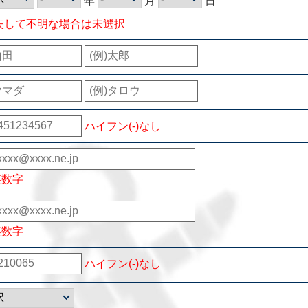
年
月
日
失して不明な場合は未選択
ハイフン(-)なし
英数字
英数字
ハイフン(-)なし