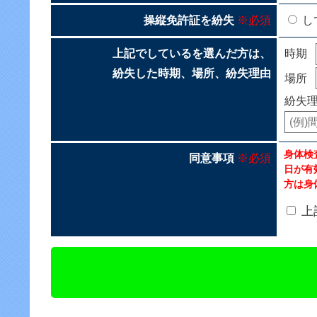
操縦免許証を紛失
※必須
し
上記でしているを選んだ方は、
時期
紛失した時期、場所、紛失理由
場所
紛失
身体検
同意事項
※必須
日が有
方は身
上