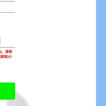
は、講習
講習)の