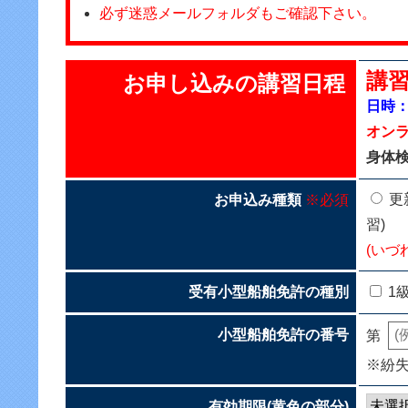
必ず迷惑メールフォルダもご確認下さい。
講習
お申し込みの講習日程
日時：2
オンラ
身体
更
お申込み種類
※必須
習)
(いづ
受有小型船舶免許の種別
1
小型船舶免許の番号
第
※紛
有効期限(黄色の部分)