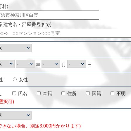
町村)
等 建物名・部屋番号まで)
年
月
日
性
女性
し
氏名
本籍
住所
国籍
不明
選択可)
できない場合、別途3,000円かかります)