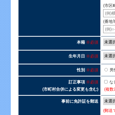
(市区
(番地
本籍
※必須
生年月日
※必須
性別
※必須
男
訂正事項
※必須
な
(市町村合併による変更も含む)
(複数
事前に免許証を郵送
(郵送