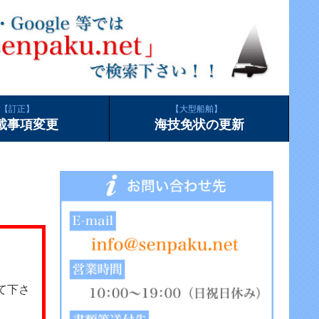
訂正
大型船舶
載事項変更
海技免状の更新
て下さ