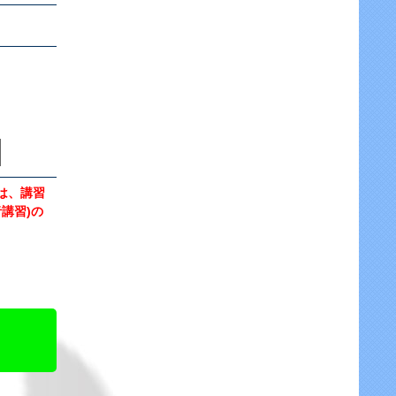
は、講習
講習)の