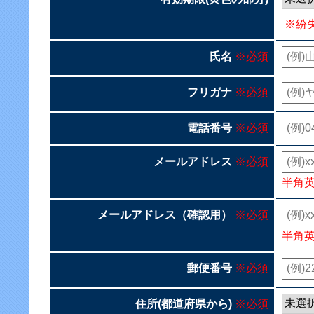
※紛
氏名
※必須
フリガナ
※必須
電話番号
※必須
メールアドレス
※必須
半角
メールアドレス（確認用）
※必須
半角
郵便番号
※必須
住所(都道府県から)
※必須