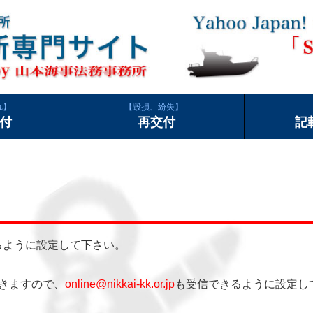
れ
毀損、紛失
付
再交付
記
るように設定して下さい。
きますので、
online@nikkai-kk.or.jp
も受信できるように設定し