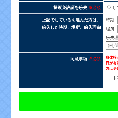
操縦免許証を紛失
※必須
し
上記でしているを選んだ方は、
時期
紛失した時期、場所、紛失理由
場所
紛失
身体検
同意事項
※必須
日が有
方は身
上