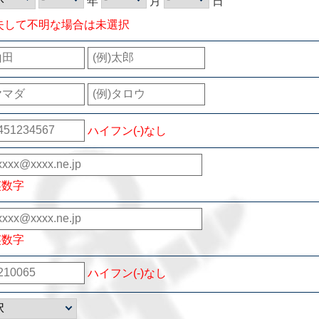
年
月
日
失して不明な場合は未選択
ハイフン(-)なし
英数字
英数字
ハイフン(-)なし