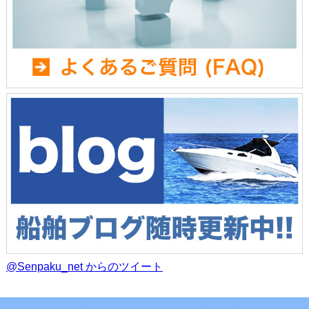
@Senpaku_net からのツイート