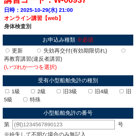
日時：2025-10-29(水)
21:00
オンライン講習【web】
身体検査別
お申込み種類
※必須
更新
失効再交付(有効期限切れ)
再教育講習(違反者講習)
(いづれか一つを選択)
受有小型船舶免許の種別
1級
2級
旧3級
旧4級
旧
5級
特殊
小型船舶免許の番号
第
号
※紛失して不明な場合のみ無記入