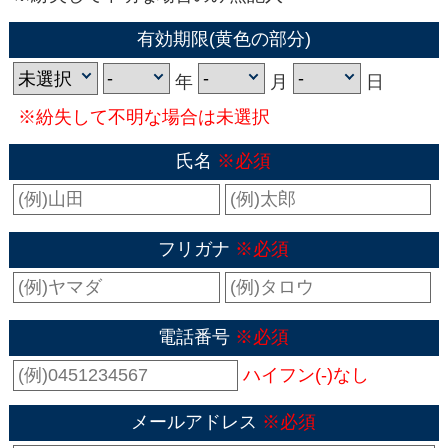
有効期限(黄色の部分)
年
月
日
※紛失して不明な場合は未選択
氏名
※必須
フリガナ
※必須
電話番号
※必須
ハイフン(-)なし
メールアドレス
※必須