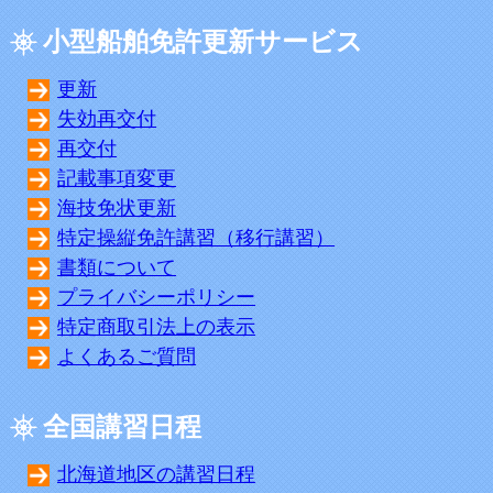
小型船舶免許更新サービス
更新
失効再交付
再交付
記載事項変更
海技免状更新
特定操縦免許講習（移行講習）
書類について
プライバシーポリシー
特定商取引法上の表示
よくあるご質問
全国講習日程
北海道地区の講習日程