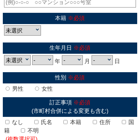
本籍
※必須
生年月日
※必須
年
月
日
性別
※必須
男性
女性
訂正事項
※必須
(市町村合併による変更も含む)
なし
氏名
本籍
住所
国
籍
不明
(複数選択可)