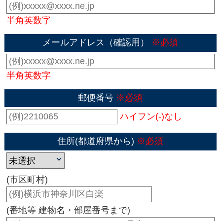
半角英数字
メールアドレス（確認用）
※必須
半角英数字
郵便番号
※必須
ハイフン(-)なし
住所(都道府県から)
※必須
(市区町村)
(番地等 建物名・部屋番号まで)