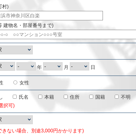
町村)
等 建物名・部屋番号まで)
年
月
日
性
女性
し
氏名
本籍
住所
国籍
不明
選択可)
できない場合、別途3,000円かかります)