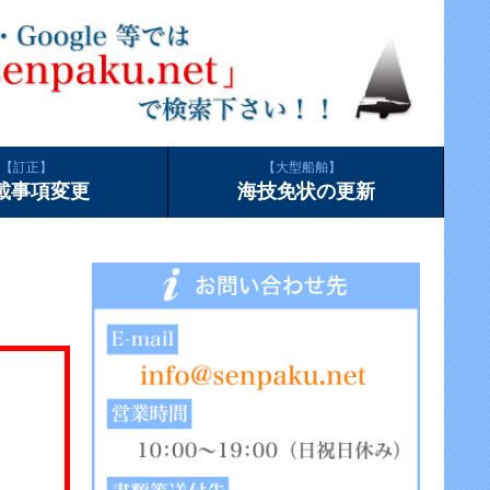
訂正
大型船舶
載事項変更
海技免状の更新