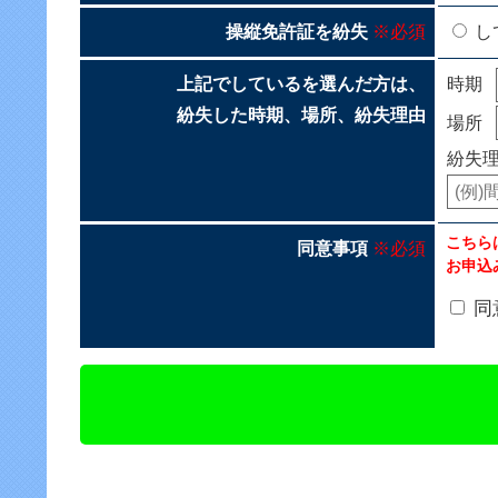
操縦免許証を紛失
※必須
し
上記でしているを選んだ方は、
時期
紛失した時期、場所、紛失理由
場所
紛失
こちら
同意事項
※必須
お申込
同