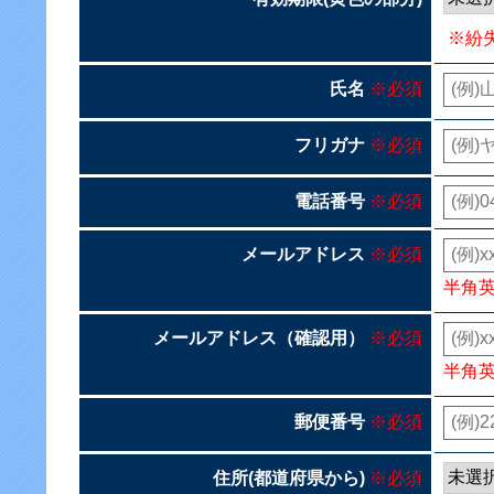
※紛
氏名
※必須
フリガナ
※必須
電話番号
※必須
メールアドレス
※必須
半角
メールアドレス（確認用）
※必須
半角
郵便番号
※必須
住所(都道府県から)
※必須