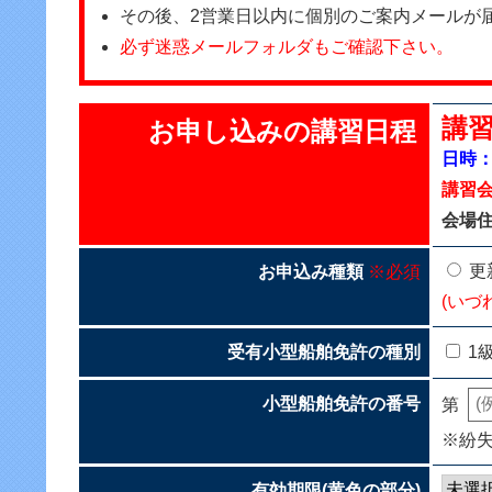
その後、2営業日以内に個別のご案内メールが
必ず迷惑メールフォルダもご確認下さい。
講習
お申し込みの講習日程
日時：2
講習
会場住
更
お申込み種類
※必須
(いづ
受有小型船舶免許の種別
1
小型船舶免許の番号
第
※紛
有効期限(黄色の部分)