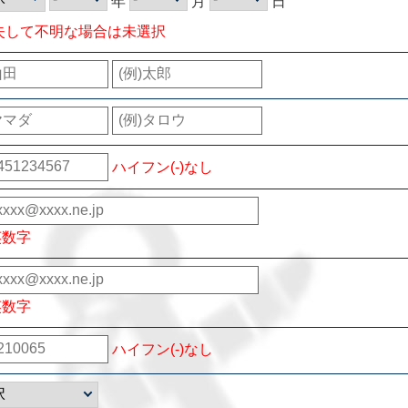
年
月
日
失して不明な場合は未選択
ハイフン(-)なし
英数字
英数字
ハイフン(-)なし