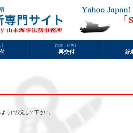
れ
毀損、紛失
付
再交付
記
できるように設定して下さい。