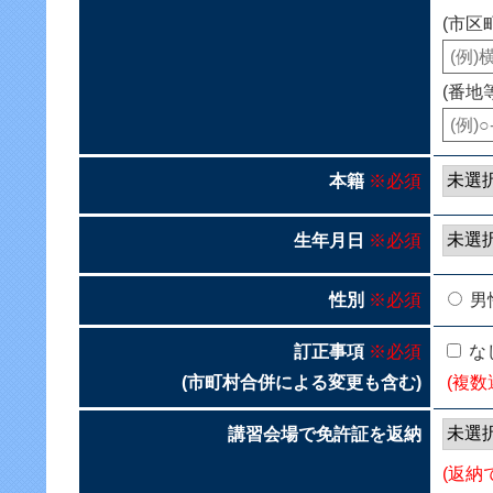
(市区
(番地
本籍
※必須
生年月日
※必須
性別
※必須
男
訂正事項
※必須
な
(市町村合併による変更も含む)
(複数
講習会場で免許証を返納
(返納