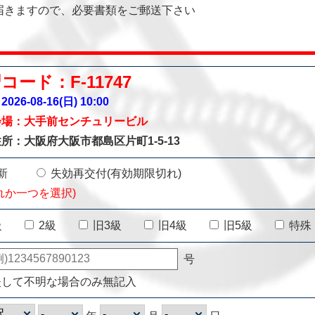
届きますので、必要書類をご郵送下さい
コード：F-11747
026-08-16(日)
10:00
会場：大手前センチュリービル
所：大阪府大阪市都島区片町1-5-13
新
失効再交付(有効期限切れ)
れか一つを選択)
級
2級
旧3級
旧4級
旧5級
特殊
号
失して不明な場合のみ無記入