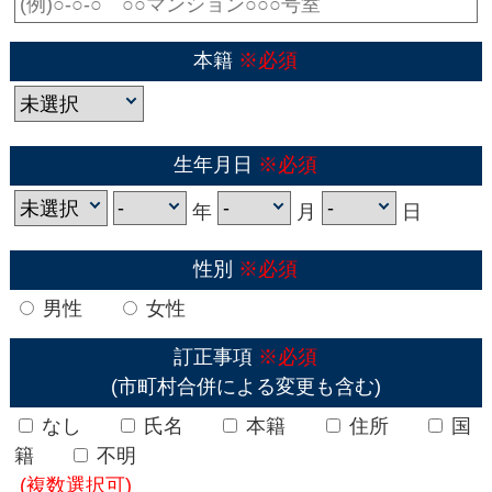
本籍
※必須
生年月日
※必須
年
月
日
性別
※必須
男性
女性
訂正事項
※必須
(市町村合併による変更も含む)
なし
氏名
本籍
住所
国
籍
不明
(複数選択可)