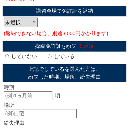
講習会場で免許証を返納
(返納できない場合、別途3,000円かかります)
操縦免許証を紛失
※必須
していない
している
上記でしているを選んだ方は、
紛失した時期、場所、紛失理由
時期
頃
場所
紛失理由