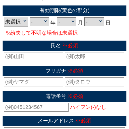
有効期限(黄色の部分)
年
月
日
※紛失して不明な場合は未選択
氏名
※必須
フリガナ
※必須
電話番号
※必須
ハイフン(-)なし
メールアドレス
※必須