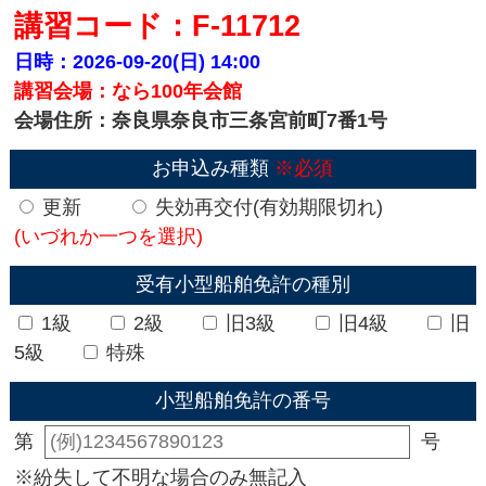
講習コード：F-11712
日時：2026-09-20(日)
14:00
講習会場：なら100年会館
会場住所：奈良県奈良市三条宮前町7番1号
お申込み種類
※必須
更新
失効再交付(有効期限切れ)
(いづれか一つを選択)
受有小型船舶免許の種別
1級
2級
旧3級
旧4級
旧
5級
特殊
小型船舶免許の番号
第
号
※紛失して不明な場合のみ無記入