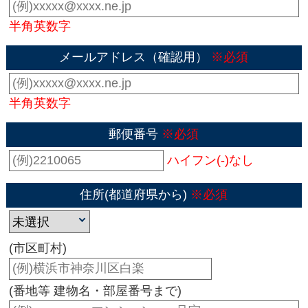
半角英数字
メールアドレス（確認用）
※必須
半角英数字
郵便番号
※必須
ハイフン(-)なし
住所(都道府県から)
※必須
(市区町村)
(番地等 建物名・部屋番号まで)