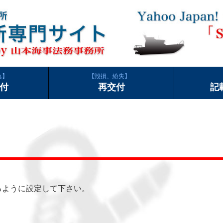
れ
毀損、紛失
付
再交付
記
できるように設定して下さい。