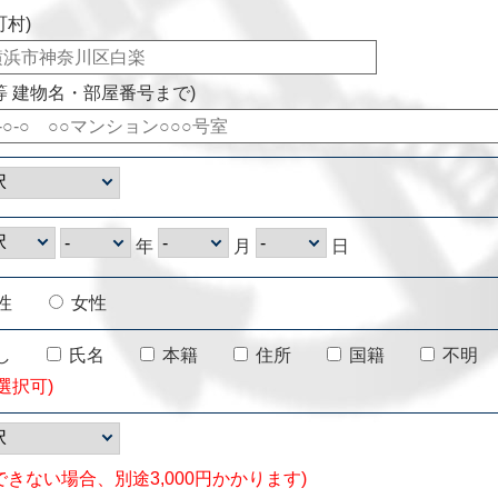
町村)
等 建物名・部屋番号まで)
年
月
日
性
女性
し
氏名
本籍
住所
国籍
不明
選択可)
できない場合、別途3,000円かかります)