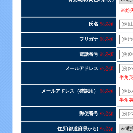
※紛
氏名
※必須
フリガナ
※必須
電話番号
※必須
メールアドレス
※必須
半角
メールアドレス（確認用）
※必須
半角
郵便番号
※必須
住所(都道府県から)
※必須