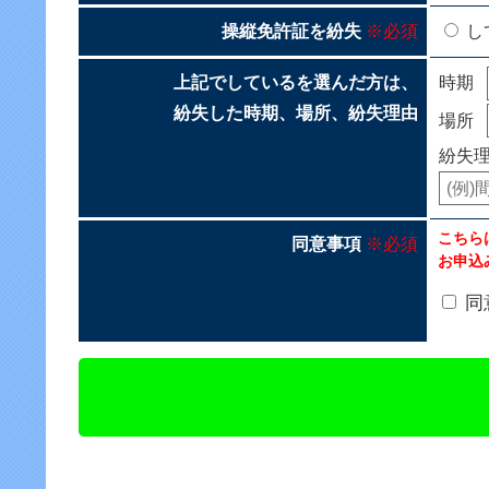
操縦免許証を紛失
※必須
し
上記でしているを選んだ方は、
時期
紛失した時期、場所、紛失理由
場所
紛失
こちら
同意事項
※必須
お申込
同