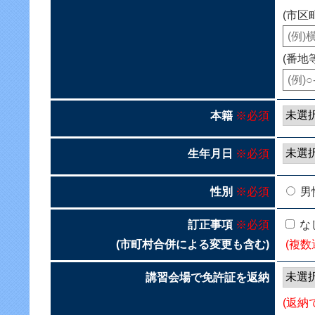
(市区
(番地
本籍
※必須
生年月日
※必須
性別
※必須
男
訂正事項
※必須
な
(市町村合併による変更も含む)
(複数
講習会場で免許証を返納
(返納