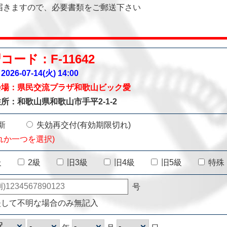
届きますので、必要書類をご郵送下さい
コード：F-11642
026-07-14(火)
14:00
会場：県民交流プラザ和歌山ビック愛
所：和歌山県和歌山市手平2-1-2
新
失効再交付(有効期限切れ)
れか一つを選択)
級
2級
旧3級
旧4級
旧5級
特殊
号
失して不明な場合のみ無記入