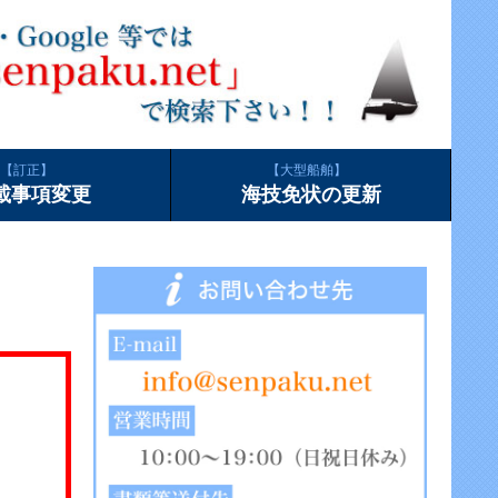
訂正
大型船舶
載事項変更
海技免状の更新