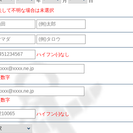
年
月
日
失して不明な場合は未選択
ハイフン(-)なし
英数字
英数字
ハイフン(-)なし