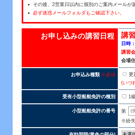
その後、2営業日以内に個別のご案内メールが
必ず迷惑メールフォルダもご確認下さい。
講習
お申し込みの講習日程
日時：2
講習
会場住
更
お申込み種類
※必須
(いづ
受有小型船舶免許の種別
1
小型船舶免許の番号
第
※紛
有効期限(黄色の部分)