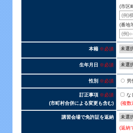
(市区
(番地
本籍
※必須
生年月日
※必須
性別
※必須
男
訂正事項
※必須
な
(市町村合併による変更も含む)
(複数
講習会場で免許証を返納
(返納