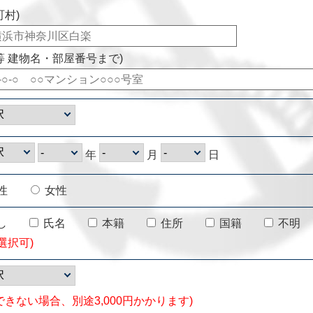
町村)
等 建物名・部屋番号まで)
年
月
日
性
女性
し
氏名
本籍
住所
国籍
不明
選択可)
できない場合、別途3,000円かかります)