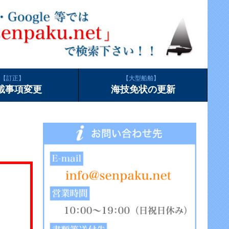
訂正
大型船舶
載事項変更
海技免状の更新