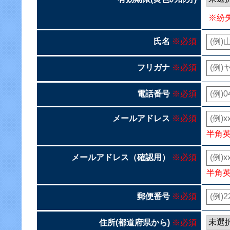
※紛
氏名
※必須
フリガナ
※必須
電話番号
※必須
メールアドレス
※必須
半角
メールアドレス（確認用）
※必須
半角
郵便番号
※必須
住所(都道府県から)
※必須