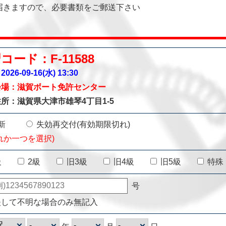
届きますので、必要書類をご郵送下さい
コード：F-11588
026-09-16(水)
13:30
会場：滋賀ボート免許センター
所：滋賀県大津市雄琴4丁目1-5
新
失効再交付(有効期限切れ)
れか一つを選択)
級
2級
旧3級
旧4級
旧5級
特殊
号
失して不明な場合のみ無記入