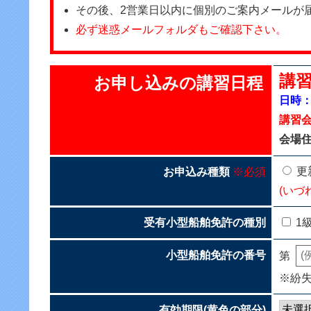
その後、2営業日以内に個別のご案内メールが
必ず迷惑メールフォルダもご確認下さい。
講習
お申し込みの講習日程
日時：2
講習
会場住
更
お申込み種類
※必須
(いづ
受有小型船舶免許の種別
1
小型船舶免許の番号
第
※紛
有効期限(黄色の部分)