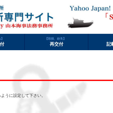
れ
毀損、紛失
付
再交付
記
できるように設定して下さい。