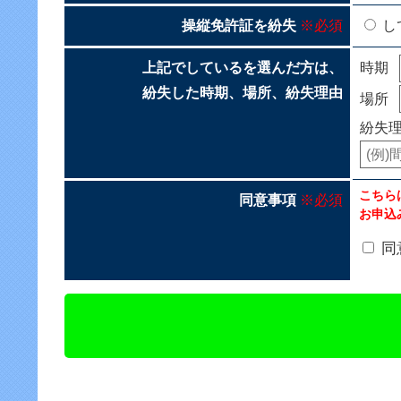
操縦免許証を紛失
※必須
し
上記でしているを選んだ方は、
時期
紛失した時期、場所、紛失理由
場所
紛失
こちら
同意事項
※必須
お申込
同