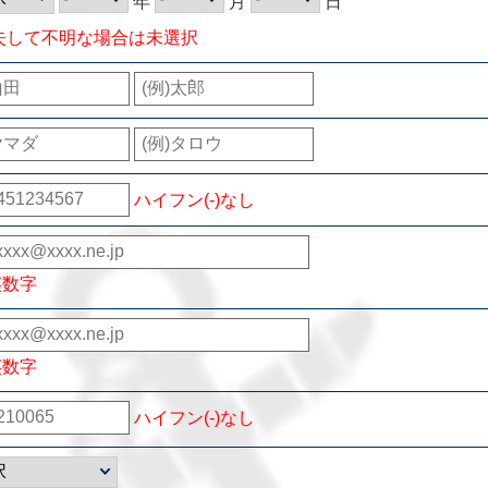
年
月
日
失して不明な場合は未選択
ハイフン(-)なし
英数字
英数字
ハイフン(-)なし