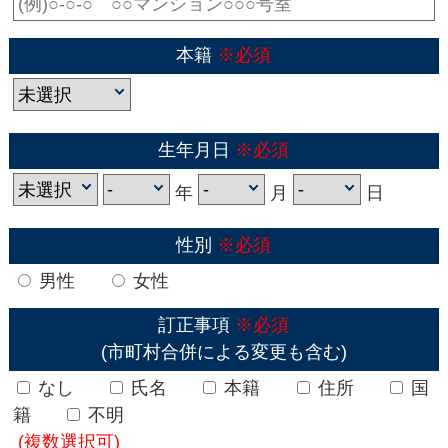
本籍
※必須
生年月日
※必須
年
月
日
性別
※必須
男性
女性
訂正事項
※必須
(市町村合併による変更も含む)
なし
氏名
本籍
住所
国
籍
不明
(複数選択可)