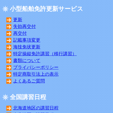
小型船舶免許更新サービス
更新
失効再交付
再交付
記載事項変更
海技免状更新
特定操縦免許講習（移行講習）
書類について
プライバシーポリシー
特定商取引法上の表示
よくあるご質問
全国講習日程
北海道地区の講習日程