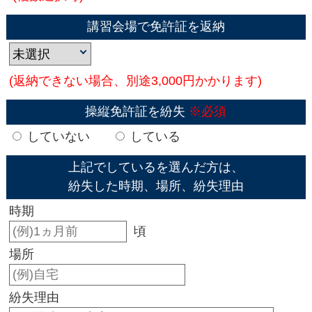
講習会場で免許証を返納
(返納できない場合、別途3,000円かかります)
操縦免許証を紛失
※必須
していない
している
上記でしているを選んだ方は、
紛失した時期、場所、紛失理由
時期
頃
場所
紛失理由