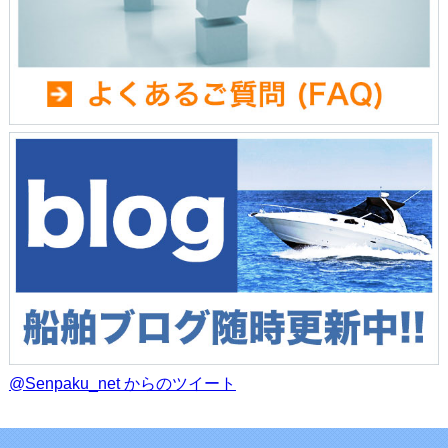
@Senpaku_net からのツイート