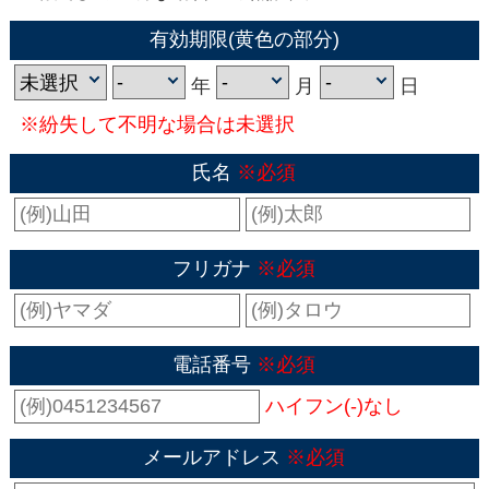
有効期限(黄色の部分)
年
月
日
※紛失して不明な場合は未選択
氏名
※必須
フリガナ
※必須
電話番号
※必須
ハイフン(-)なし
メールアドレス
※必須