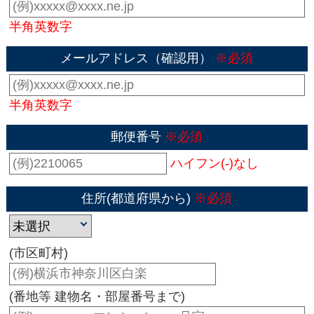
半角英数字
メールアドレス（確認用）
※必須
半角英数字
郵便番号
※必須
ハイフン(-)なし
住所(都道府県から)
※必須
(市区町村)
(番地等 建物名・部屋番号まで)