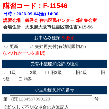
講習コード：F-11546
日時：2026-09-04(金)
14:30
講習会場：錦秀会 住吉区民センター 2階 集会室
会場住所：大阪府大阪市住吉区南住吉3-15-56
お申込み種類
※必須
更新
失効再交付(有効期限切れ)
(いづれか一つを選択)
受有小型船舶免許の種別
1級
2級
旧3級
旧4級
旧
5級
特殊
小型船舶免許の番号
第
号
※紛失して不明な場合のみ無記入