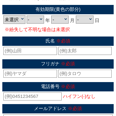
有効期限(黄色の部分)
年
月
日
※紛失して不明な場合は未選択
氏名
※必須
フリガナ
※必須
電話番号
※必須
ハイフン(-)なし
メールアドレス
※必須