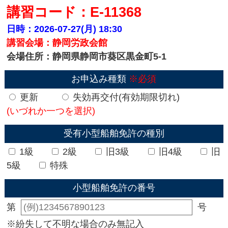
講習コード：E-11368
日時：2026-07-27(月)
18:30
講習会場：静岡労政会館
会場住所：静岡県静岡市葵区黒金町5-1
お申込み種類
※必須
更新
失効再交付(有効期限切れ)
(いづれか一つを選択)
受有小型船舶免許の種別
1級
2級
旧3級
旧4級
旧
5級
特殊
小型船舶免許の番号
第
号
※紛失して不明な場合のみ無記入