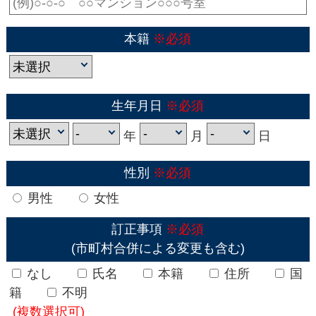
本籍
※必須
生年月日
※必須
年
月
日
性別
※必須
男性
女性
訂正事項
※必須
(市町村合併による変更も含む)
なし
氏名
本籍
住所
国
籍
不明
(複数選択可)