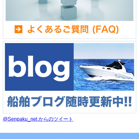
@Senpaku_net からのツイート