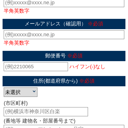
半角英数字
メールアドレス（確認用）
※必須
半角英数字
郵便番号
※必須
ハイフン(-)なし
住所(都道府県から)
※必須
(市区町村)
(番地等 建物名・部屋番号まで)