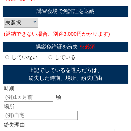
講習会場で免許証を返納
(返納できない場合、別途3,000円かかります)
操縦免許証を紛失
※必須
していない
している
上記でしているを選んだ方は、
紛失した時期、場所、紛失理由
時期
頃
場所
紛失理由