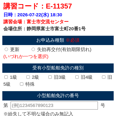
講習コード：E-11357
日時：2026-07-22(水)
18:30
講習会場：富士市交流センター
会場住所：静岡県富士市富士町20番1号
お申込み種類
※必須
更新
失効再交付(有効期限切れ)
(いづれか一つを選択)
受有小型船舶免許の種別
1級
2級
旧3級
旧4級
旧
5級
特殊
小型船舶免許の番号
第
号
※紛失して不明な場合のみ無記入