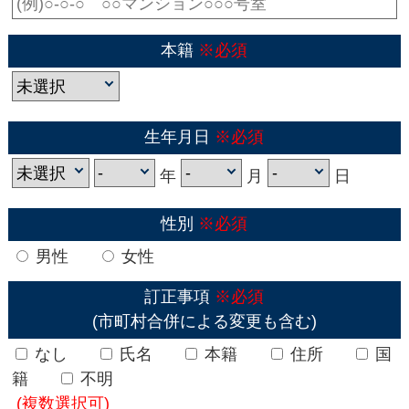
本籍
※必須
生年月日
※必須
年
月
日
性別
※必須
男性
女性
訂正事項
※必須
(市町村合併による変更も含む)
なし
氏名
本籍
住所
国
籍
不明
(複数選択可)