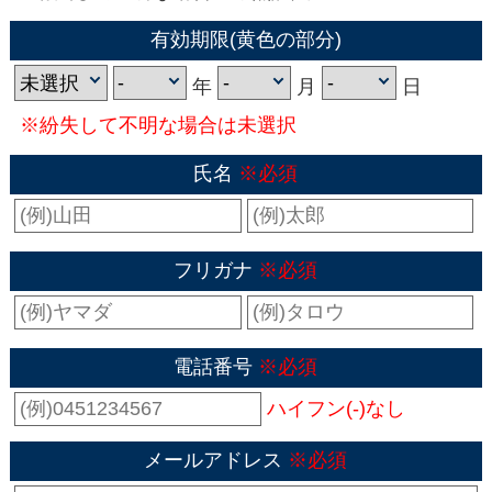
有効期限(黄色の部分)
年
月
日
※紛失して不明な場合は未選択
氏名
※必須
フリガナ
※必須
電話番号
※必須
ハイフン(-)なし
メールアドレス
※必須