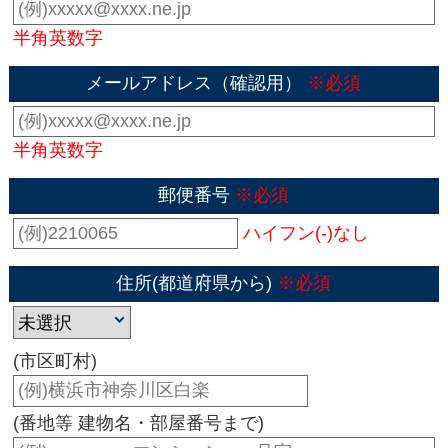
半角英数字
メールアドレス（確認用）
※必須
半角英数字
郵便番号
※必須
ハイフン(-)なし
住所(都道府県から)
※必須
(市区町村)
(番地等 建物名・部屋番号まで)