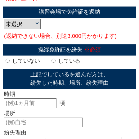
講習会場で免許証を返納
(返納できない場合、別途3,000円かかります)
操縦免許証を紛失
※必須
していない
している
上記でしているを選んだ方は、
紛失した時期、場所、紛失理由
時期
頃
場所
紛失理由