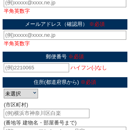
半角英数字
メールアドレス（確認用）
※必須
半角英数字
郵便番号
※必須
ハイフン(-)なし
住所(都道府県から)
※必須
(市区町村)
(番地等 建物名・部屋番号まで)