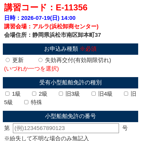
講習コード：E-11356
日時：2026-07-19(日)
14:00
講習会場：アルラ(浜松卸商センター)
会場住所：静岡県浜松市南区卸本町37
お申込み種類
※必須
更新
失効再交付(有効期限切れ)
(いづれか一つを選択)
受有小型船舶免許の種別
1級
2級
旧3級
旧4級
旧
5級
特殊
小型船舶免許の番号
第
号
※紛失して不明な場合のみ無記入