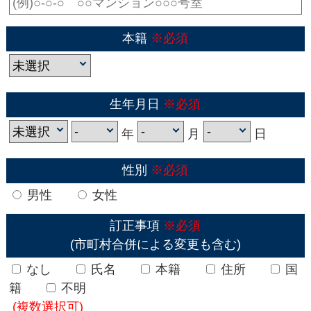
本籍
※必須
生年月日
※必須
年
月
日
性別
※必須
男性
女性
訂正事項
※必須
(市町村合併による変更も含む)
なし
氏名
本籍
住所
国
籍
不明
(複数選択可)