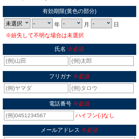
有効期限(黄色の部分)
年
月
日
※紛失して不明な場合は未選択
氏名
※必須
フリガナ
※必須
電話番号
※必須
ハイフン(-)なし
メールアドレス
※必須