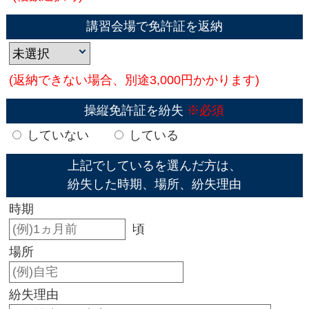
講習会場で免許証を返納
(返納できない場合、別途3,000円かかります)
操縦免許証を紛失
※必須
していない
している
上記でしているを選んだ方は、
紛失した時期、場所、紛失理由
時期
頃
場所
紛失理由