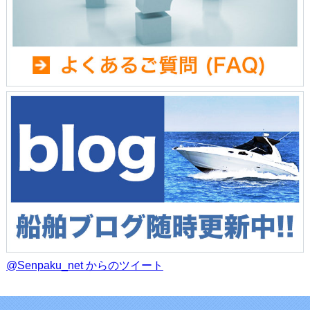
@Senpaku_net からのツイート