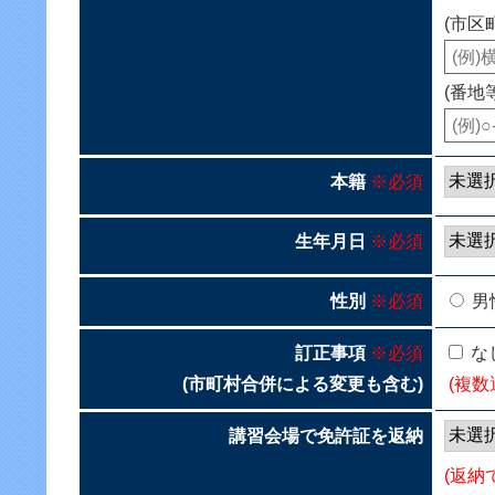
(市区
(番地
本籍
※必須
生年月日
※必須
性別
※必須
男
訂正事項
※必須
な
(市町村合併による変更も含む)
(複数
講習会場で免許証を返納
(返納