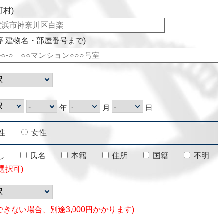
町村)
等 建物名・部屋番号まで)
年
月
日
性
女性
し
氏名
本籍
住所
国籍
不明
選択可)
できない場合、別途3,000円かかります)