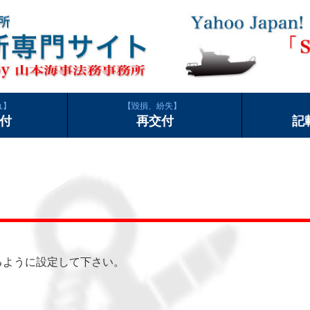
れ
毀損、紛失
付
再交付
記
できるように設定して下さい。