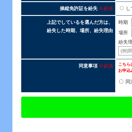
操縦免許証を紛失
※必須
し
上記でしているを選んだ方は、
時期
紛失した時期、場所、紛失理由
場所
紛失
こちら
同意事項
※必須
お申込
同