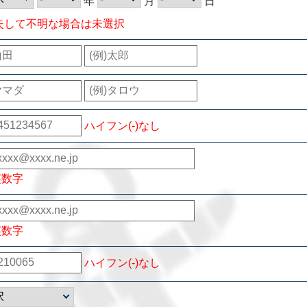
年
月
日
失して不明な場合は未選択
ハイフン(-)なし
英数字
英数字
ハイフン(-)なし