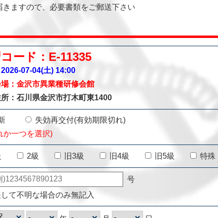
届きますので、必要書類をご郵送下さい
コード：E-11335
026-07-04(土)
14:00
会場：金沢市異業種研修会館
所：石川県金沢市打木町東1400
新
失効再交付(有効期限切れ)
れか一つを選択)
級
2級
旧3級
旧4級
旧5級
特殊
号
失して不明な場合のみ無記入