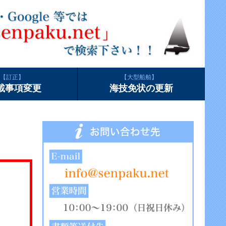
訂正
大型船舶
載事項変更
海技免状の更新