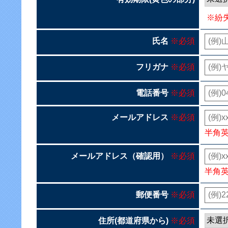
※紛
氏名
※必須
フリガナ
※必須
電話番号
※必須
メールアドレス
※必須
半角
メールアドレス（確認用）
※必須
半角
郵便番号
※必須
住所(都道府県から)
※必須