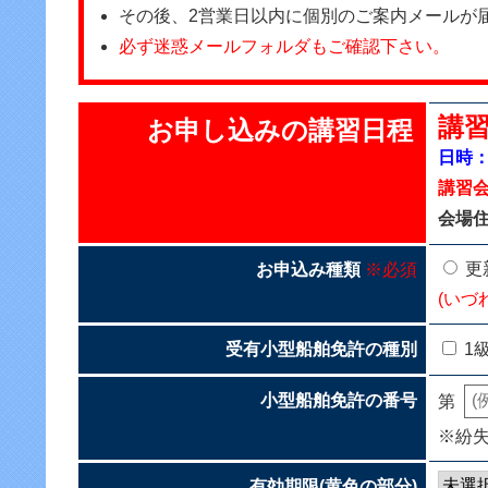
その後、2営業日以内に個別のご案内メールが
必ず迷惑メールフォルダもご確認下さい。
講習
お申し込みの講習日程
日時：2
講習
会場住
更
お申込み種類
※必須
(いづ
受有小型船舶免許の種別
1
小型船舶免許の番号
第
※紛
有効期限(黄色の部分)