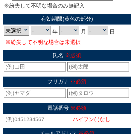
※紛失して不明な場合のみ無記入
有効期限(黄色の部分)
年
月
日
※紛失して不明な場合は未選択
氏名
※必須
フリガナ
※必須
電話番号
※必須
ハイフン(-)なし
メールアドレス
※必須