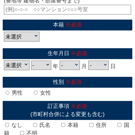
(番地等 建物名・部屋番号まで)
本籍
※必須
生年月日
※必須
年
月
日
性別
※必須
男性
女性
訂正事項
※必須
(市町村合併による変更も含む)
なし
氏名
本籍
住所
国
籍
不明