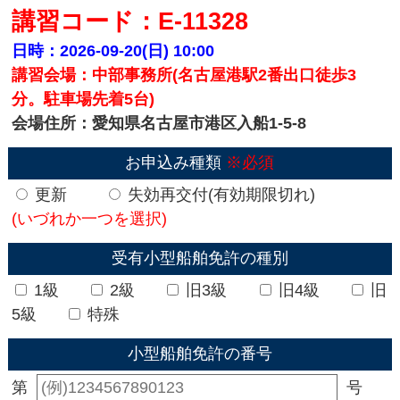
講習コード：E-11328
日時：2026-09-20(日)
10:00
講習会場：中部事務所(名古屋港駅2番出口徒歩3
分。駐車場先着5台)
会場住所：愛知県名古屋市港区入船1-5-8
お申込み種類
※必須
更新
失効再交付(有効期限切れ)
(いづれか一つを選択)
受有小型船舶免許の種別
1級
2級
旧3級
旧4級
旧
5級
特殊
小型船舶免許の番号
第
号