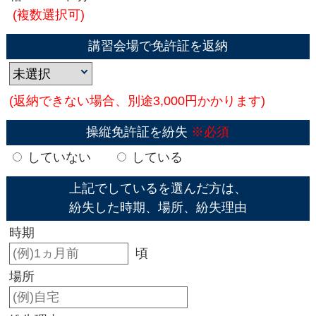
(複数選択可)
講習会場で免許証を返納
(返納できない場合、別途3,000円かかります)
操縦免許証を紛失
※必須
していない
している
上記でしているを選んだ方は、
紛失した時期、場所、紛失理由
時期
頃
場所