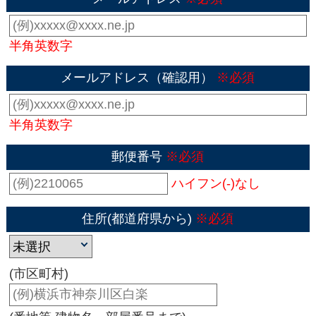
半角英数字
メールアドレス（確認用）
※必須
半角英数字
郵便番号
※必須
ハイフン(-)なし
住所(都道府県から)
※必須
(市区町村)