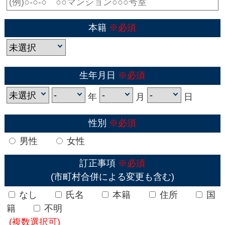
本籍
※必須
生年月日
※必須
年
月
日
性別
※必須
男性
女性
訂正事項
※必須
(市町村合併による変更も含む)
なし
氏名
本籍
住所
国
籍
不明
(複数選択可)