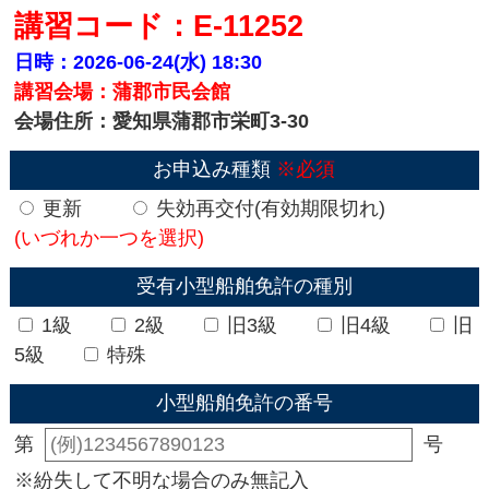
講習コード：E-11252
日時：2026-06-24(水)
18:30
講習会場：蒲郡市民会館
会場住所：愛知県蒲郡市栄町3-30
お申込み種類
※必須
更新
失効再交付(有効期限切れ)
(いづれか一つを選択)
受有小型船舶免許の種別
1級
2級
旧3級
旧4級
旧
5級
特殊
小型船舶免許の番号
第
号
※紛失して不明な場合のみ無記入