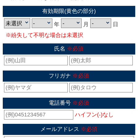
有効期限(黄色の部分)
年
月
日
※紛失して不明な場合は未選択
氏名
※必須
フリガナ
※必須
電話番号
※必須
ハイフン(-)なし
メールアドレス
※必須