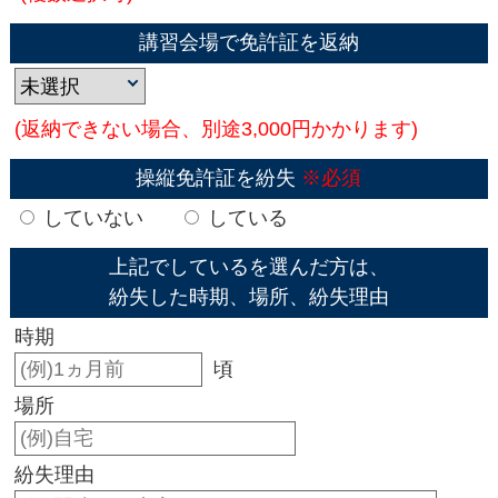
講習会場で免許証を返納
(返納できない場合、別途3,000円かかります)
操縦免許証を紛失
※必須
していない
している
上記でしているを選んだ方は、
紛失した時期、場所、紛失理由
時期
頃
場所
紛失理由