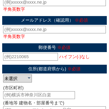
半角英数字
メールアドレス（確認用）
※必須
半角英数字
郵便番号
※必須
ハイフン(-)なし
住所(都道府県から)
※必須
(市区町村)
(番地等 建物名・部屋番号まで)