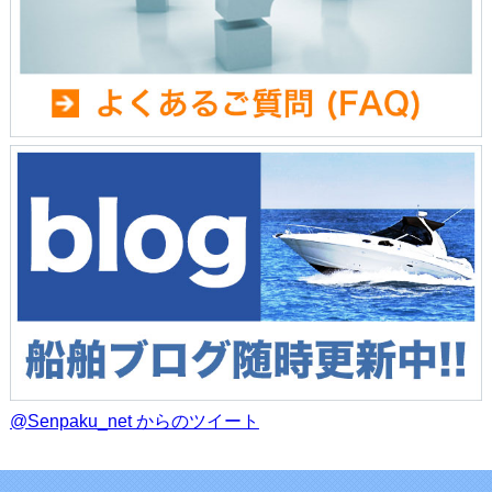
@Senpaku_net からのツイート