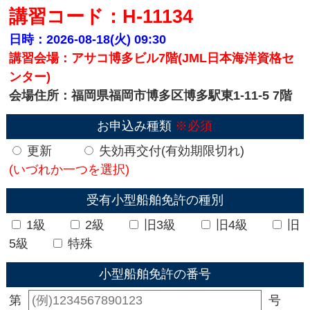
講習コード：H-11134
日時：2026-08-18(火)
09:30
講習会場：アサコ博多ビル7階(JML日本海洋資格セ
ンター)
会場住所：福岡県福岡市博多区博多駅東1-11-5 7階
お申込み種類
※必須
更新
失効再交付(有効期限切れ)
(いづれか一つを選択)
受有小型船舶免許の種別
1級
2級
旧3級
旧4級
旧
5級
特殊
小型船舶免許の番号
第
号