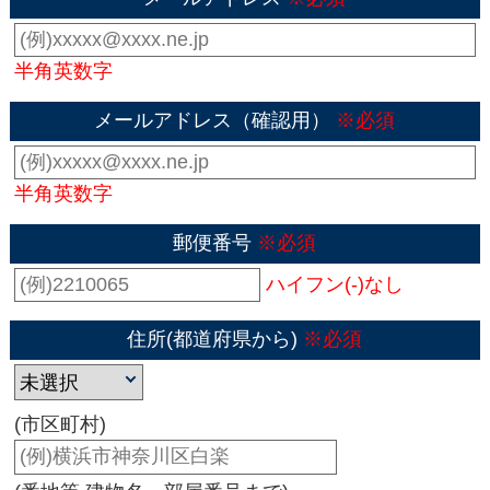
半角英数字
メールアドレス（確認用）
※必須
半角英数字
郵便番号
※必須
ハイフン(-)なし
住所(都道府県から)
※必須
(市区町村)