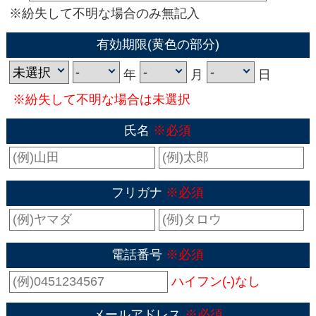
※紛失して不明な場合のみ無記入
有効期限(黄色の部分)
年
月
日
※紛失して不明な場合は未選択
氏名
※必須
フリガナ
※必須
電話番号
※必須
ハイフン(-)なし
メールアドレス
※必須