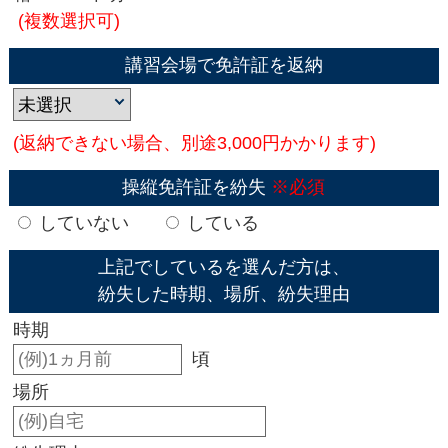
(複数選択可)
講習会場で免許証を返納
(返納できない場合、別途3,000円かかります)
操縦免許証を紛失
※必須
していない
している
上記でしているを選んだ方は、
紛失した時期、場所、紛失理由
時期
頃
場所