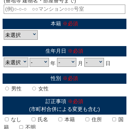
(番地等 建物名・部屋番号まで)
本籍
※必須
生年月日
※必須
年
月
日
性別
※必須
男性
女性
訂正事項
※必須
(市町村合併による変更も含む)
なし
氏名
本籍
住所
国
籍
不明