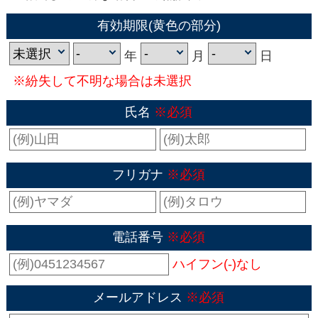
有効期限(黄色の部分)
年
月
日
※紛失して不明な場合は未選択
氏名
※必須
フリガナ
※必須
電話番号
※必須
ハイフン(-)なし
メールアドレス
※必須