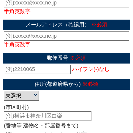
半角英数字
メールアドレス（確認用）
※必須
半角英数字
郵便番号
※必須
ハイフン(-)なし
住所(都道府県から)
※必須
(市区町村)
(番地等 建物名・部屋番号まで)