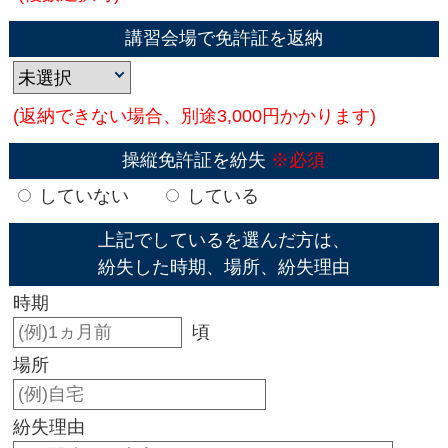
講習会場で免許証を返納
(返納できない場合、別途3,000円かかります)
操縦免許証を紛失
※必須
していない
している
上記でしているを選んだ方は、
紛失した時期、場所、紛失理由
時期
頃
場所
紛失理由