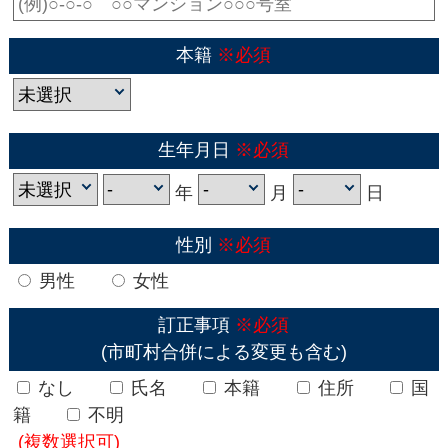
本籍
※必須
生年月日
※必須
年
月
日
性別
※必須
男性
女性
訂正事項
※必須
(市町村合併による変更も含む)
なし
氏名
本籍
住所
国
籍
不明
(複数選択可)