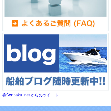
@Senpaku_net からのツイート