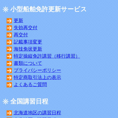
小型船舶免許更新サービス
更新
失効再交付
再交付
記載事項変更
海技免状更新
特定操縦免許講習（移行講習）
書類について
プライバシーポリシー
特定商取引法上の表示
よくあるご質問
全国講習日程
北海道地区の講習日程