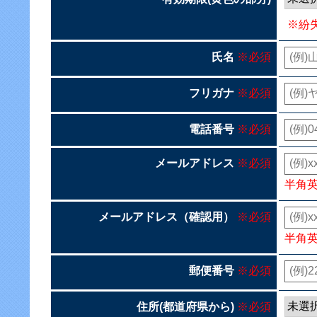
※紛
氏名
※必須
フリガナ
※必須
電話番号
※必須
メールアドレス
※必須
半角
メールアドレス（確認用）
※必須
半角
郵便番号
※必須
住所(都道府県から)
※必須