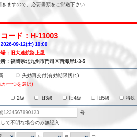
届きますので、必要書類をご郵送下さい
コード：H-11003
026-09-12(土)
10:00
会場：旧大連航路上屋
所：福岡県北九州市門司区西海岸1-3-5
新
失効再交付(有効期限切れ)
れか一つを選択)
級
2級
旧3級
旧4級
旧5級
特殊
号
失して不明な場合のみ無記入