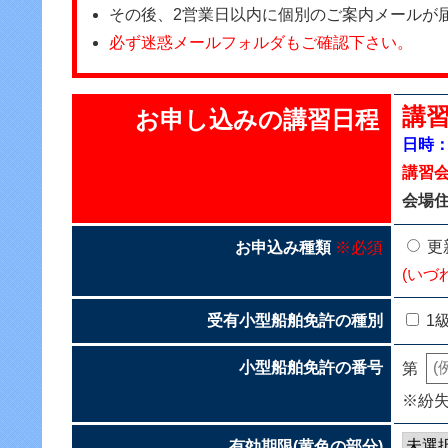
その後、2営業日以内に個別のご案内メールが
必ず迷惑メールフォルダもご確認下さい。
講習
お申し込みの講習日程
日時：2
講習
会場住
更
お申込み種類
※必須
(いづ
受有小型船舶免許の種別
1
小型船舶免許の番号
第
※紛
有効期限(黄色の部分)