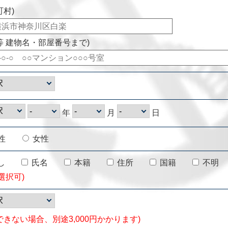
町村)
等 建物名・部屋番号まで)
年
月
日
性
女性
し
氏名
本籍
住所
国籍
不明
選択可)
できない場合、別途3,000円かかります)