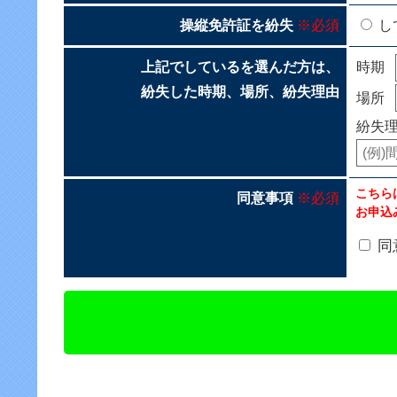
操縦免許証を紛失
※必須
し
上記でしているを選んだ方は、
時期
紛失した時期、場所、紛失理由
場所
紛失
こちら
同意事項
※必須
お申込
同