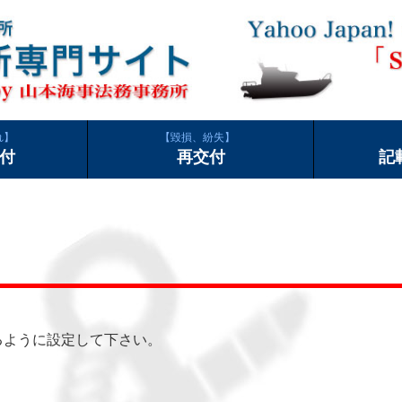
れ
毀損、紛失
付
再交付
記
できるように設定して下さい。