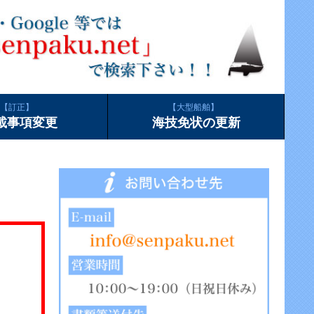
訂正
大型船舶
載事項変更
海技免状の更新