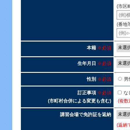
(市区
(番地
本籍
※必須
生年月日
※必須
性別
※必須
男
訂正事項
※必須
な
(市町村合併による変更も含む)
(複数
講習会場で免許証を返納
(返納