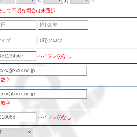
年
月
日
失して不明な場合は未選択
ハイフン(-)なし
英数字
英数字
ハイフン(-)なし