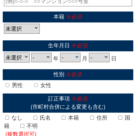
本籍
※必須
生年月日
※必須
年
月
日
性別
※必須
男性
女性
訂正事項
※必須
(市町村合併による変更も含む)
なし
氏名
本籍
住所
国
籍
不明
(複数選択可)