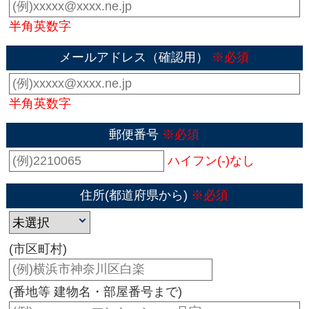
半角英数字
メールアドレス（確認用）
※必須
半角英数字
郵便番号
※必須
ハイフン(-)なし
住所(都道府県から)
※必須
(市区町村)
(番地等 建物名・部屋番号まで)