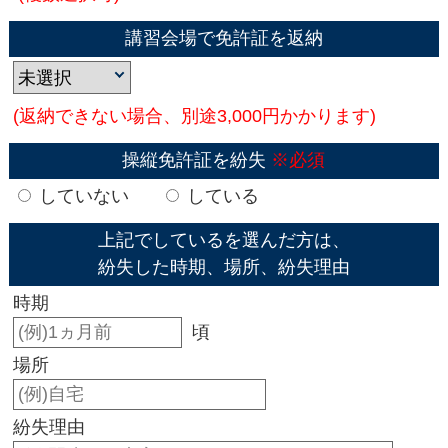
講習会場で免許証を返納
(返納できない場合、別途3,000円かかります)
操縦免許証を紛失
※必須
していない
している
上記でしているを選んだ方は、
紛失した時期、場所、紛失理由
時期
頃
場所
紛失理由