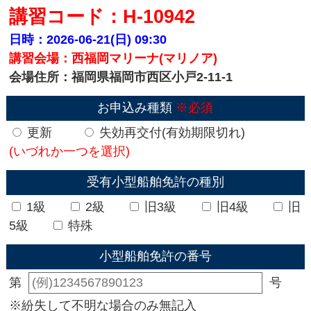
講習コード：H-10942
日時：2026-06-21(日)
09:30
講習会場：西福岡マリーナ(マリノア)
会場住所：福岡県福岡市西区小戸2-11-1
お申込み種類
※必須
更新
失効再交付(有効期限切れ)
(いづれか一つを選択)
受有小型船舶免許の種別
1級
2級
旧3級
旧4級
旧
5級
特殊
小型船舶免許の番号
第
号
※紛失して不明な場合のみ無記入