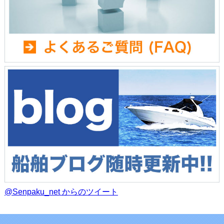
@Senpaku_net からのツイート