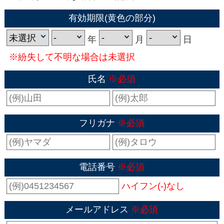
有効期限(黄色の部分)
年
月
日
※紛失して不明な場合は未選択
氏名
※必須
フリガナ
※必須
電話番号
※必須
ハイフン(-)なし
メールアドレス
※必須