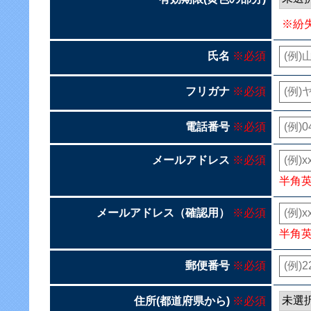
※紛
氏名
※必須
フリガナ
※必須
電話番号
※必須
メールアドレス
※必須
半角
メールアドレス（確認用）
※必須
半角
郵便番号
※必須
住所(都道府県から)
※必須