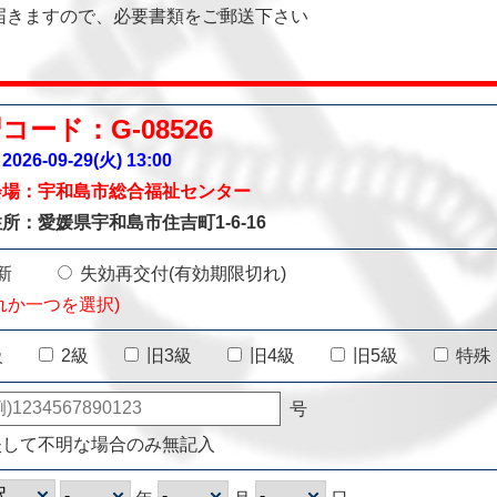
届きますので、必要書類をご郵送下さい
コード：G-08526
026-09-29(火)
13:00
会場：宇和島市総合福祉センター
所：愛媛県宇和島市住吉町1-6-16
新
失効再交付(有効期限切れ)
れか一つを選択)
級
2級
旧3級
旧4級
旧5級
特殊
号
失して不明な場合のみ無記入