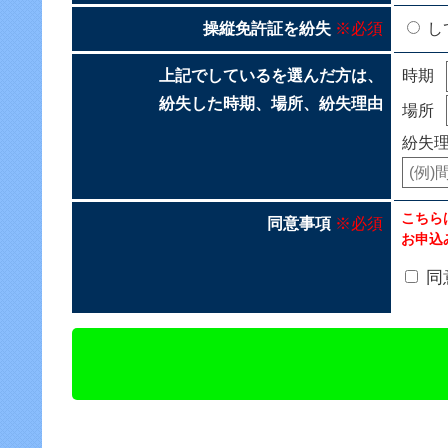
操縦免許証を紛失
※必須
し
上記でしているを選んだ方は、
時期
紛失した時期、場所、紛失理由
場所
紛失
こちら
同意事項
※必須
お申込
同