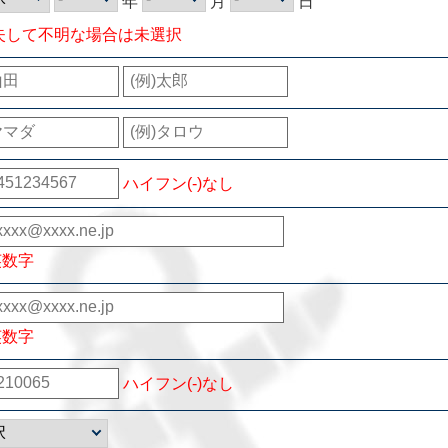
年
月
日
失して不明な場合は未選択
ハイフン(-)なし
英数字
英数字
ハイフン(-)なし