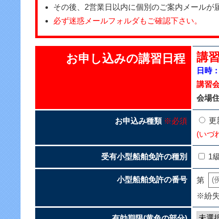
その後、2営業日以内に個別のご案内メールが
必ず迷惑メールフォルダもご確認下さい。
講習
お申し込みの講習日程
日時：2
講習
会場住
更
お申込み種類
※必須
(いづ
受有小型船舶免許の種別
1
小型船舶免許の番号
第
※紛
有効期限(黄色の部分)