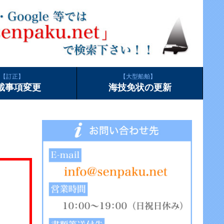
訂正
大型船舶
載事項変更
海技免状の更新