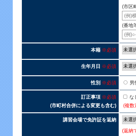
(市区
(番地
本籍
※必須
生年月日
※必須
性別
※必須
男
訂正事項
※必須
な
(市町村合併による変更も含む)
(複数
講習会場で免許証を返納
(返納