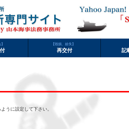
れ
毀損、紛失
付
再交付
記
できるように設定して下さい。