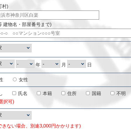
町村)
等 建物名・部屋番号まで)
年
月
日
性
女性
し
氏名
本籍
住所
国籍
不明
選択可)
できない場合、別途3,000円かかります)