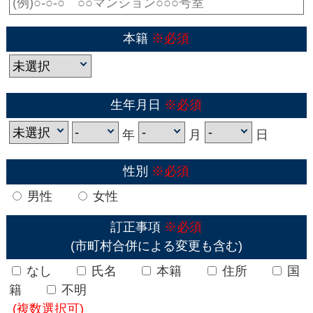
本籍
※必須
生年月日
※必須
年
月
日
性別
※必須
男性
女性
訂正事項
※必須
(市町村合併による変更も含む)
なし
氏名
本籍
住所
国
籍
不明
(複数選択可)