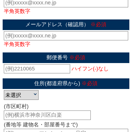
半角英数字
メールアドレス（確認用）
※必須
半角英数字
郵便番号
※必須
ハイフン(-)なし
住所(都道府県から)
※必須
(市区町村)
(番地等 建物名・部屋番号まで)