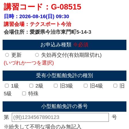
講習コード：G-08515
日時：2026-08-16(日)
09:30
講習会場：テクスポート今治
会場住所：愛媛県今治市東門町5-14-3
お申込み種類
※必須
更新
失効再交付(有効期限切れ)
(いづれか一つを選択)
受有小型船舶免許の種別
1級
2級
旧3級
旧4級
旧
5級
特殊
小型船舶免許の番号
第
号
※紛失して不明な場合のみ無記入