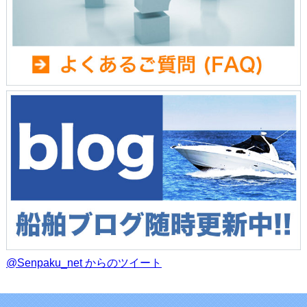
@Senpaku_net からのツイート