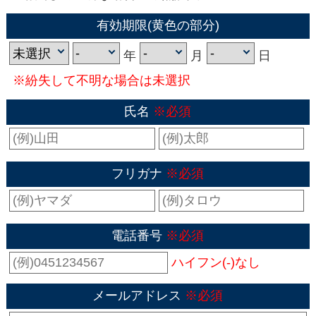
有効期限(黄色の部分)
年
月
日
※紛失して不明な場合は未選択
氏名
※必須
フリガナ
※必須
電話番号
※必須
ハイフン(-)なし
メールアドレス
※必須