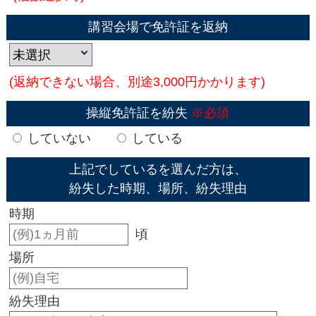
講習会場で免許証を返納
(返納できない場合、別途3,000円かかります)
操縦免許証を紛失
※必須
していない
している
上記でしているを選んだ方は、
紛失した時期、場所、紛失理由
時期
頃
場所
紛失理由