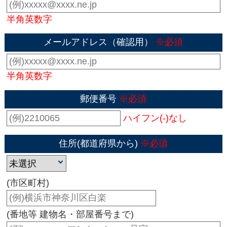
半角英数字
メールアドレス（確認用）
※必須
半角英数字
郵便番号
※必須
ハイフン(-)なし
住所(都道府県から)
※必須
(市区町村)
(番地等 建物名・部屋番号まで)