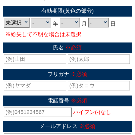
有効期限(黄色の部分)
年
月
日
※紛失して不明な場合は未選択
氏名
※必須
フリガナ
※必須
電話番号
※必須
ハイフン(-)なし
メールアドレス
※必須