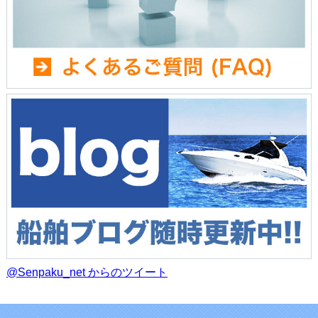
@Senpaku_net からのツイート