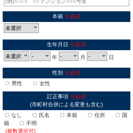
本籍
※必須
生年月日
※必須
年
月
日
性別
※必須
男性
女性
訂正事項
※必須
(市町村合併による変更も含む)
なし
氏名
本籍
住所
国
籍
不明
(複数選択可)