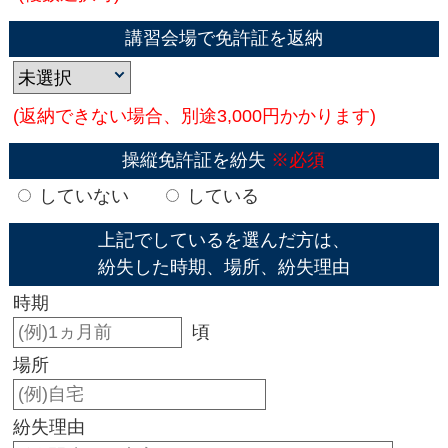
講習会場で免許証を返納
(返納できない場合、別途3,000円かかります)
操縦免許証を紛失
※必須
していない
している
上記でしているを選んだ方は、
紛失した時期、場所、紛失理由
時期
頃
場所
紛失理由