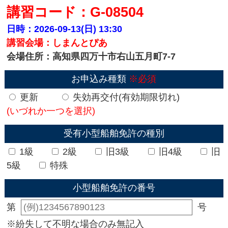
講習コード：G-08504
日時：2026-09-13(日)
13:30
講習会場：しまんとぴあ
会場住所：高知県四万十市右山五月町7-7
お申込み種類
※必須
更新
失効再交付(有効期限切れ)
(いづれか一つを選択)
受有小型船舶免許の種別
1級
2級
旧3級
旧4級
旧
5級
特殊
小型船舶免許の番号
第
号
※紛失して不明な場合のみ無記入