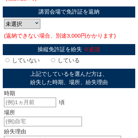
講習会場で免許証を返納
(返納できない場合、別途3,000円かかります)
操縦免許証を紛失
※必須
していない
している
上記でしているを選んだ方は、
紛失した時期、場所、紛失理由
時期
頃
場所
紛失理由