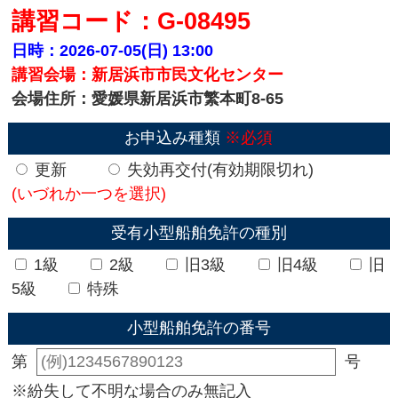
講習コード：G-08495
日時：2026-07-05(日)
13:00
講習会場：新居浜市市民文化センター
会場住所：愛媛県新居浜市繁本町8-65
お申込み種類
※必須
更新
失効再交付(有効期限切れ)
(いづれか一つを選択)
受有小型船舶免許の種別
1級
2級
旧3級
旧4級
旧
5級
特殊
小型船舶免許の番号
第
号
※紛失して不明な場合のみ無記入