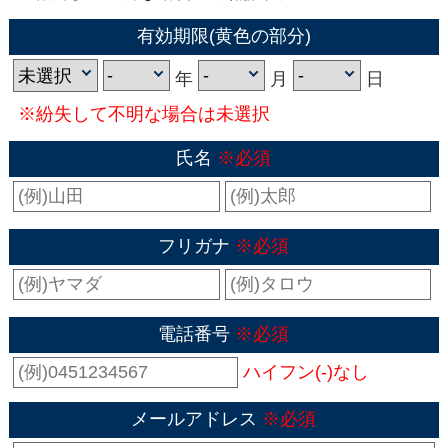
有効期限(黄色の部分)
年
月
日
※紛失して不明な場合は未選択
氏名
※必須
フリガナ
※必須
電話番号
※必須
ハイフン(-)なし
メールアドレス
※必須