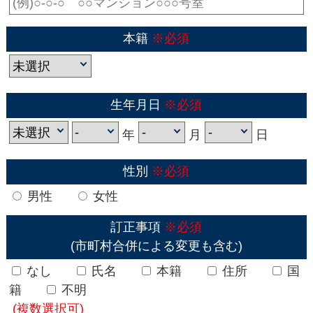
本籍
※必須
生年月日
※必須
年
月
日
性別
※必須
男性
女性
訂正事項
※必須
(市町村合併による変更も含む)
なし
氏名
本籍
住所
国
籍
不明
(複数選択可)