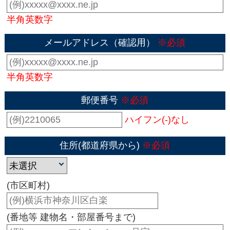
半角英数字
メールアドレス（確認用）
※必須
半角英数字
郵便番号
※必須
ハイフン(-)なし
住所(都道府県から)
※必須
(市区町村)
(番地等 建物名・部屋番号まで)