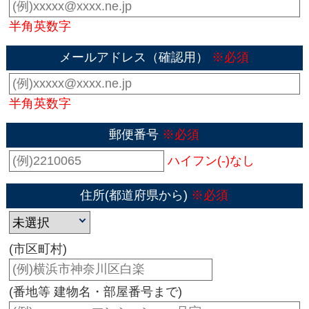
半角英数字
メールアドレス（確認用）
※必須
半角英数字
郵便番号
※必須
ハイフン(-)なし
住所(都道府県から)
※必須
(市区町村)
(番地等 建物名・部屋番号まで)