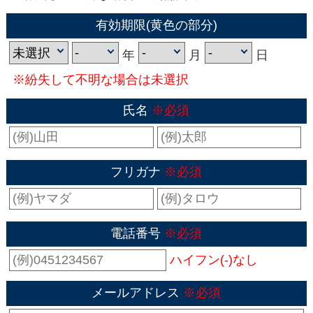
有効期限(黄色の部分)
年
月
日
※紛失して不明な場合は未選択
氏名
※必須
フリガナ
※必須
電話番号
※必須
ハイフン(-)なし
メールアドレス
※必須