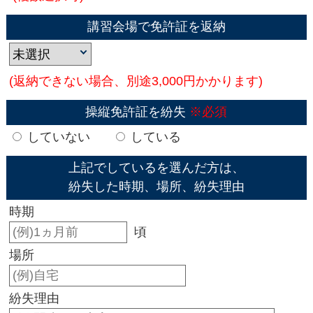
講習会場で免許証を返納
(返納できない場合、別途3,000円かかります)
操縦免許証を紛失
※必須
していない
している
上記でしているを選んだ方は、
紛失した時期、場所、紛失理由
時期
頃
場所
紛失理由