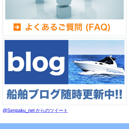
@Senpaku_net からのツイート