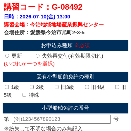
講習コード：G-08492
日時：2026-07-10(金)
13:00
講習会場：今治地域地場産業振興センター
会場住所：愛媛県今治市旭町2-3-5
お申込み種類
※必須
更新
失効再交付(有効期限切れ)
(いづれか一つを選択)
受有小型船舶免許の種別
1級
2級
旧3級
旧4級
旧
5級
特殊
小型船舶免許の番号
第
号
※紛失して不明な場合のみ無記入