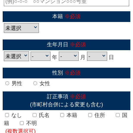
本籍
※必須
生年月日
※必須
年
月
日
性別
※必須
男性
女性
訂正事項
※必須
(市町村合併による変更も含む)
なし
氏名
本籍
住所
国
籍
不明
(複数選択可)