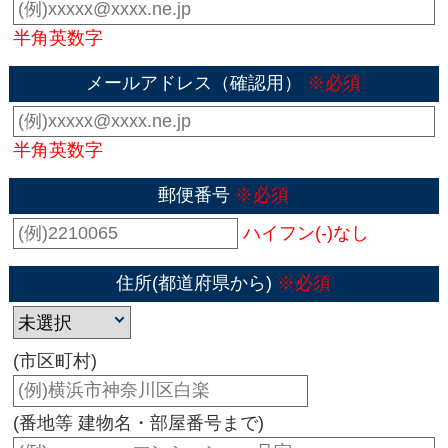
半角英数字
メールアドレス（確認用）
※必須
半角英数字
郵便番号
※必須
ハイフン(-)なし
住所(都道府県から)
※必須
(市区町村)
(番地等 建物名・部屋番号まで)