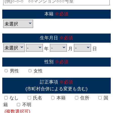
本籍
※必須
生年月日
※必須
年
月
日
性別
※必須
男性
女性
訂正事項
※必須
(市町村合併による変更も含む)
なし
氏名
本籍
住所
国
籍
不明
(複数選択可)