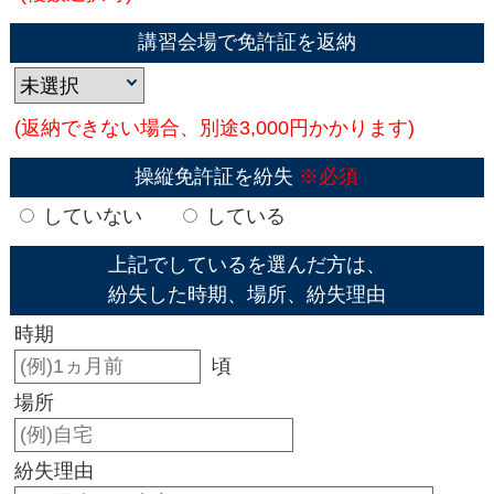
講習会場で免許証を返納
(返納できない場合、別途3,000円かかります)
操縦免許証を紛失
※必須
していない
している
上記でしているを選んだ方は、
紛失した時期、場所、紛失理由
時期
頃
場所
紛失理由