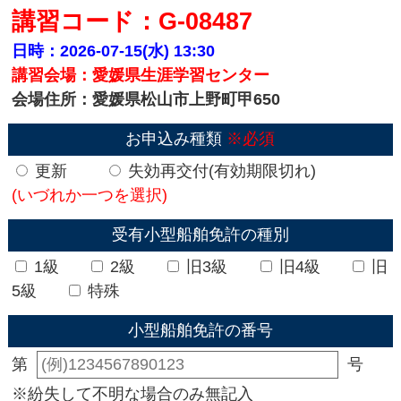
講習コード：G-08487
日時：2026-07-15(水)
13:30
講習会場：愛媛県生涯学習センター
会場住所：愛媛県松山市上野町甲650
お申込み種類
※必須
更新
失効再交付(有効期限切れ)
(いづれか一つを選択)
受有小型船舶免許の種別
1級
2級
旧3級
旧4級
旧
5級
特殊
小型船舶免許の番号
第
号
※紛失して不明な場合のみ無記入