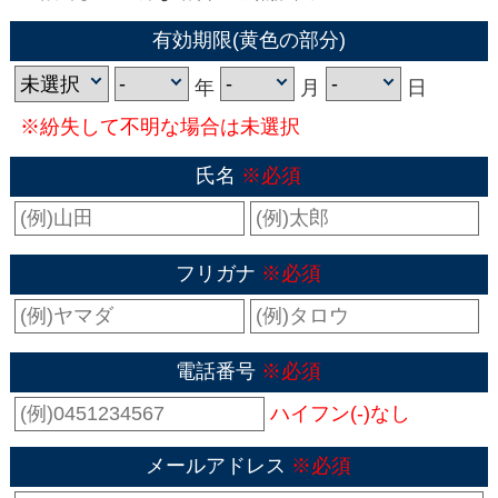
有効期限(黄色の部分)
年
月
日
※紛失して不明な場合は未選択
氏名
※必須
フリガナ
※必須
電話番号
※必須
ハイフン(-)なし
メールアドレス
※必須