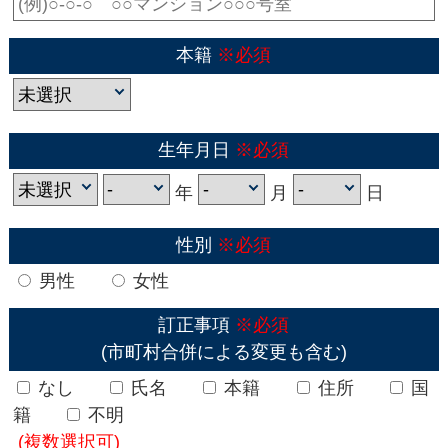
本籍
※必須
生年月日
※必須
年
月
日
性別
※必須
男性
女性
訂正事項
※必須
(市町村合併による変更も含む)
なし
氏名
本籍
住所
国
籍
不明
(複数選択可)