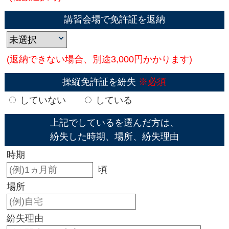
講習会場で免許証を返納
(返納できない場合、別途3,000円かかります)
操縦免許証を紛失
※必須
していない
している
上記でしているを選んだ方は、
紛失した時期、場所、紛失理由
時期
頃
場所
紛失理由