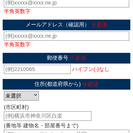
半角英数字
メールアドレス（確認用）
※必須
半角英数字
郵便番号
※必須
ハイフン(-)なし
住所(都道府県から)
※必須
(市区町村)
(番地等 建物名・部屋番号まで)