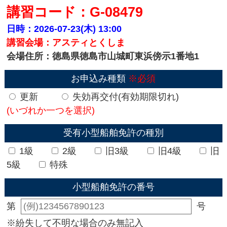
講習コード：G-08479
日時：2026-07-23(木)
13:00
講習会場：アスティとくしま
会場住所：徳島県徳島市山城町東浜傍示1番地1
お申込み種類
※必須
更新
失効再交付(有効期限切れ)
(いづれか一つを選択)
受有小型船舶免許の種別
1級
2級
旧3級
旧4級
旧
5級
特殊
小型船舶免許の番号
第
号
※紛失して不明な場合のみ無記入