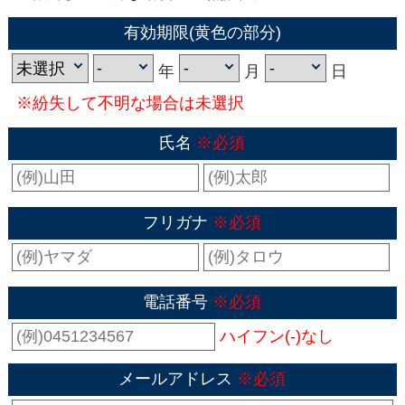
有効期限(黄色の部分)
年
月
日
※紛失して不明な場合は未選択
氏名
※必須
フリガナ
※必須
電話番号
※必須
ハイフン(-)なし
メールアドレス
※必須