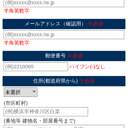
半角英数字
メールアドレス（確認用）
※必須
半角英数字
郵便番号
※必須
ハイフン(-)なし
住所(都道府県から)
※必須
(市区町村)
(番地等 建物名・部屋番号まで)