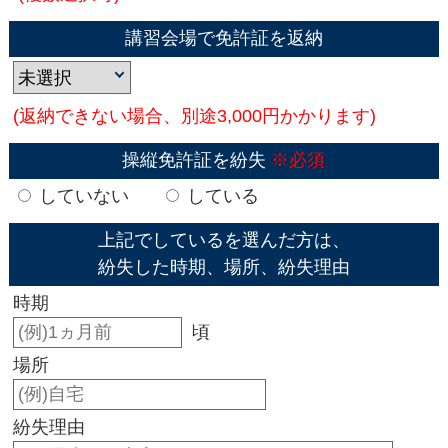
講習会場で免許証を返納
(返納できない場合、別途3,000円かかります)
操縦免許証を紛失
※必須
していない
している
上記でしているを選んだ方は、
紛失した時期、場所、紛失理由
時期
頃
場所
紛失理由