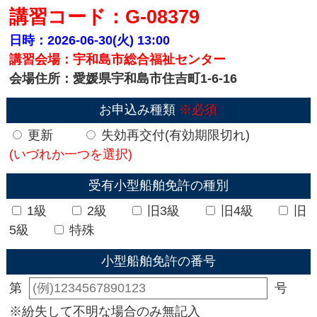
講習コード：G-08379
日時：2026-06-30(火)
13:00
講習会場：宇和島市総合福祉センター
会場住所：愛媛県宇和島市住吉町1-6-16
お申込み種類
※必須
更新
失効再交付(有効期限切れ)
(いづれか一つを選択)
受有小型船舶免許の種別
1級
2級
旧3級
旧4級
旧
5級
特殊
小型船舶免許の番号
第
号
※紛失して不明な場合のみ無記入