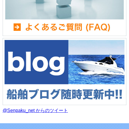
@Senpaku_net からのツイート