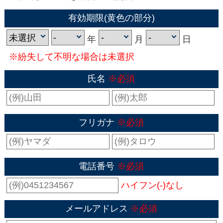
有効期限(黄色の部分)
年
月
日
※紛失して不明な場合は未選択
氏名
※必須
フリガナ
※必須
電話番号
※必須
ハイフン(-)なし
メールアドレス
※必須