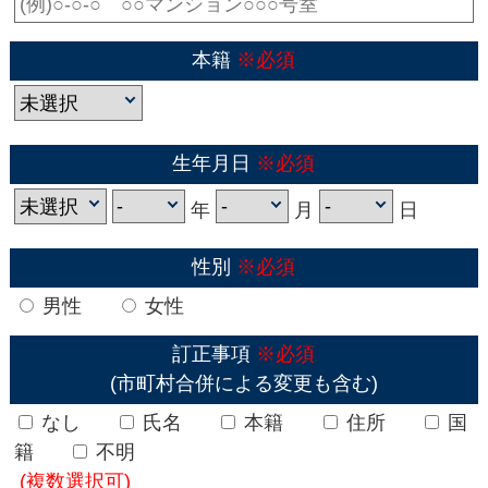
本籍
※必須
生年月日
※必須
年
月
日
性別
※必須
男性
女性
訂正事項
※必須
(市町村合併による変更も含む)
なし
氏名
本籍
住所
国
籍
不明
(複数選択可)