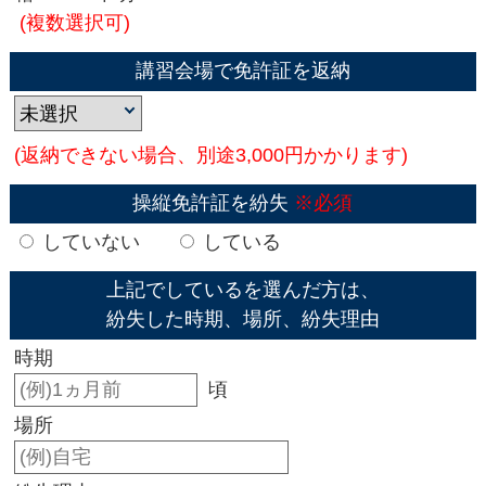
(複数選択可)
講習会場で免許証を返納
(返納できない場合、別途3,000円かかります)
操縦免許証を紛失
※必須
していない
している
上記でしているを選んだ方は、
紛失した時期、場所、紛失理由
時期
頃
場所