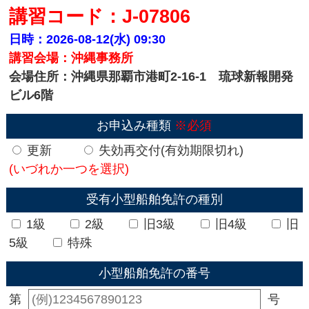
講習コード：J-07806
日時：2026-08-12(水)
09:30
講習会場：沖縄事務所
会場住所：沖縄県那覇市港町2-16-1 琉球新報開発
ビル6階
お申込み種類
※必須
更新
失効再交付(有効期限切れ)
(いづれか一つを選択)
受有小型船舶免許の種別
1級
2級
旧3級
旧4級
旧
5級
特殊
小型船舶免許の番号
第
号