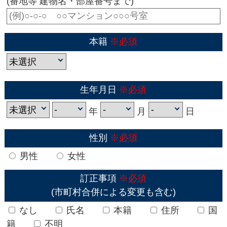
(番地等 建物名・部屋番号まで)
本籍
※必須
生年月日
※必須
年
月
日
性別
※必須
男性
女性
訂正事項
※必須
(市町村合併による変更も含む)
なし
氏名
本籍
住所
国
籍
不明