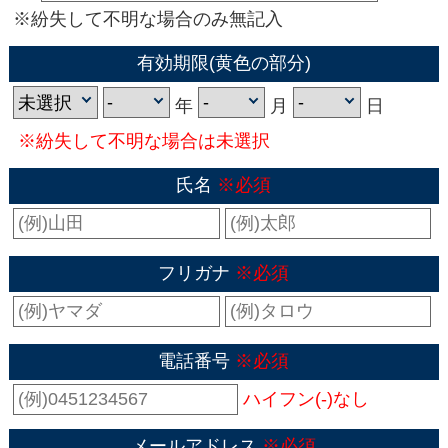
※紛失して不明な場合のみ無記入
有効期限(黄色の部分)
年
月
日
※紛失して不明な場合は未選択
氏名
※必須
フリガナ
※必須
電話番号
※必須
ハイフン(-)なし
メールアドレス
※必須