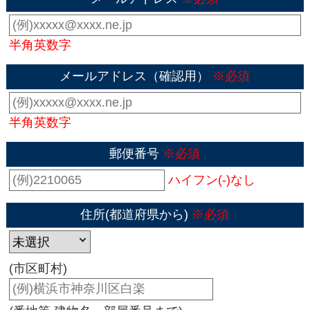
半角英数字
メールアドレス（確認用）
※必須
半角英数字
郵便番号
※必須
ハイフン(-)なし
住所(都道府県から)
※必須
(市区町村)