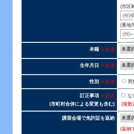
(市区
(番地
本籍
※必須
生年月日
※必須
性別
※必須
男
訂正事項
※必須
な
(市町村合併による変更も含む)
(複数
講習会場で免許証を返納
(返納