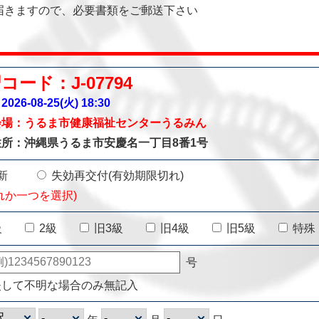
届きますので、必要書類をご郵送下さい
コード：J-07794
026-08-25(火)
18:30
会場：うるま市健康福祉センターうるみん
住所：沖縄県うるま市安慶名一丁目8番1号
新
失効再交付(有効期限切れ)
れか一つを選択)
級
2級
旧3級
旧4級
旧5級
特殊
号
失して不明な場合のみ無記入