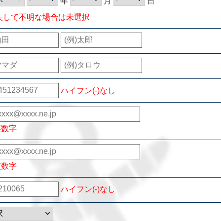
年
月
日
失して不明な場合は未選択
ハイフン(-)なし
英数字
英数字
ハイフン(-)なし