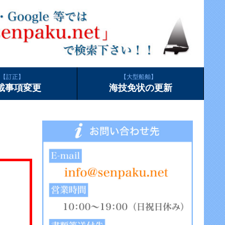
訂正
大型船舶
載事項変更
海技免状の更新