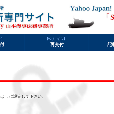
れ
毀損、紛失
付
再交付
記
できるように設定して下さい。