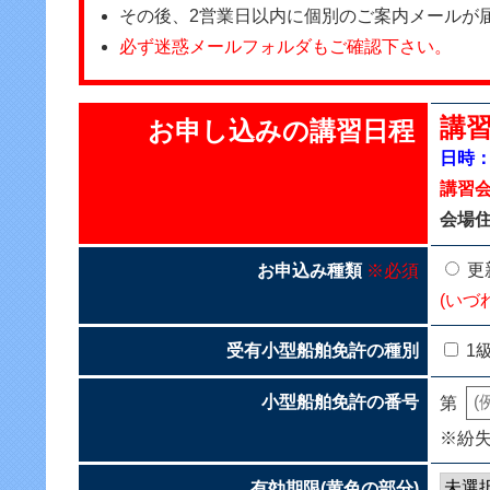
その後、2営業日以内に個別のご案内メールが
必ず迷惑メールフォルダもご確認下さい。
講習
お申し込みの講習日程
日時：2
講習
会場
更
お申込み種類
※必須
(いづ
受有小型船舶免許の種別
1
小型船舶免許の番号
第
※紛
有効期限(黄色の部分)