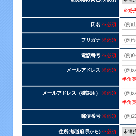
※紛
氏名
※必須
フリガナ
※必須
電話番号
※必須
メールアドレス
※必須
半角
メールアドレス（確認用）
※必須
半角
郵便番号
※必須
住所(都道府県から)
※必須