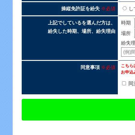
操縦免許証を紛失
※必須
し
上記でしているを選んだ方は、
時期
紛失した時期、場所、紛失理由
場所
紛失
こちら
同意事項
※必須
お申込
同