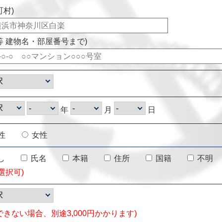
町村)
等 建物名・部屋番号まで)
年
月
日
性
女性
し
氏名
本籍
住所
国籍
不明
選択可)
できない場合、別途3,000円かかります)