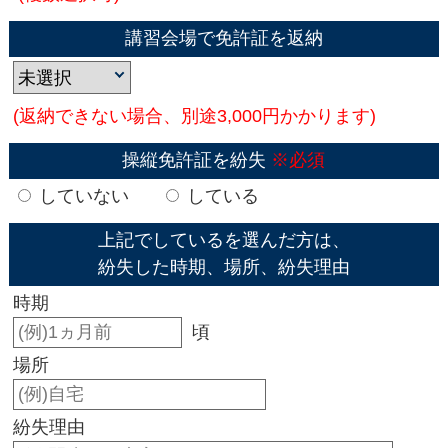
講習会場で免許証を返納
(返納できない場合、別途3,000円かかります)
操縦免許証を紛失
※必須
していない
している
上記でしているを選んだ方は、
紛失した時期、場所、紛失理由
時期
頃
場所
紛失理由