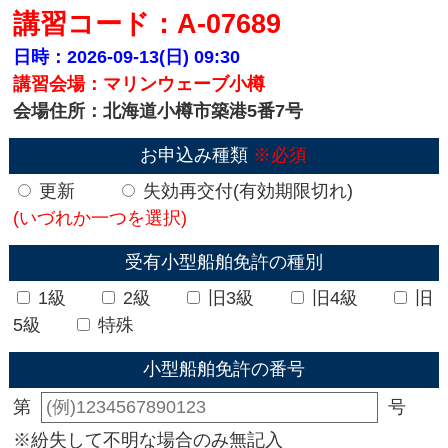
講習コード：A-07689
日時：2026-09-13(日)
09:30
講習会場：マリンウェーブ小樽
会場住所：北海道小樽市築港5番7号
お申込み種類
※必須
更新
失効再交付(有効期限切れ)
(いづれか一つを選択)
受有小型船舶免許の種別
1級
2級
旧3級
旧4級
旧
5級
特殊
小型船舶免許の番号
第
号
※紛失して不明な場合のみ無記入