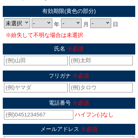
有効期限(黄色の部分)
年
月
日
※紛失して不明な場合は未選択
氏名
※必須
フリガナ
※必須
電話番号
※必須
ハイフン(-)なし
メールアドレス
※必須