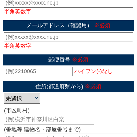
半角英数字
メールアドレス（確認用）
※必須
半角英数字
郵便番号
※必須
ハイフン(-)なし
住所(都道府県から)
※必須
(市区町村)
(番地等 建物名・部屋番号まで)