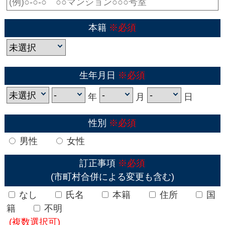
本籍
※必須
生年月日
※必須
年
月
日
性別
※必須
男性
女性
訂正事項
※必須
(市町村合併による変更も含む)
なし
氏名
本籍
住所
国
籍
不明
(複数選択可)