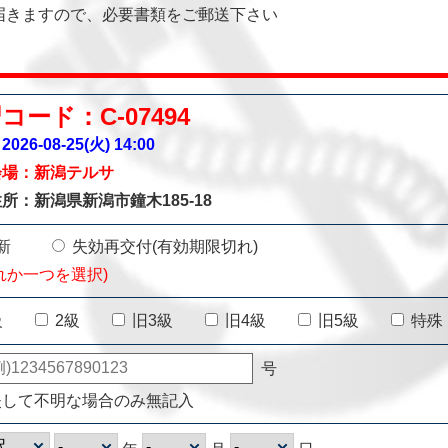
届きますので、必要書類をご郵送下さい
コード：C-07494
026-08-25(火)
14:00
会場：新潟テルサ
所：新潟県新潟市鐘木185-18
新
失効再交付(有効期限切れ)
れか一つを選択)
級
2級
旧3級
旧4級
旧5級
特殊
号
失して不明な場合のみ無記入