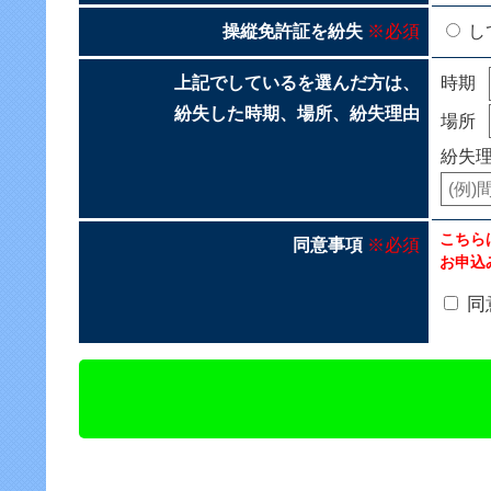
操縦免許証を紛失
※必須
し
上記でしているを選んだ方は、
時期
紛失した時期、場所、紛失理由
場所
紛失
こちら
同意事項
※必須
お申込
同