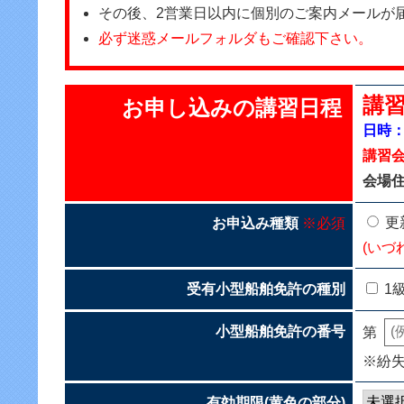
その後、2営業日以内に個別のご案内メールが
必ず迷惑メールフォルダもご確認下さい。
講習
お申し込みの講習日程
日時：2
講習
会場住
更
お申込み種類
※必須
(いづ
受有小型船舶免許の種別
1
小型船舶免許の番号
第
※紛
有効期限(黄色の部分)