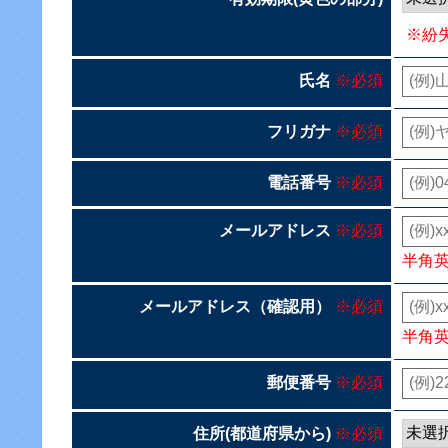
※紛
氏名
※必須
フリガナ
※必須
電話番号
※必須
メールアドレス
※必須
半角
メールアドレス（確認用）
※必須
半角
郵便番号
※必須
住所(都道府県から)
※必須