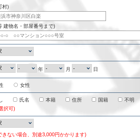
町村)
等 建物名・部屋番号まで)
年
月
日
性
女性
し
氏名
本籍
住所
国籍
不明
選択可)
できない場合、別途3,000円かかります)