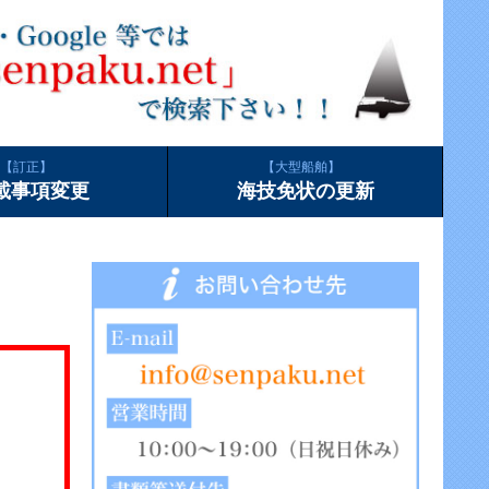
訂正
大型船舶
載事項変更
海技免状の更新