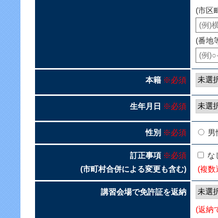
(市区
(番地
本籍
※必須
生年月日
※必須
性別
※必須
男
訂正事項
※必須
な
(市町村合併による変更も含む)
(複数
講習会場で免許証を返納
(返納