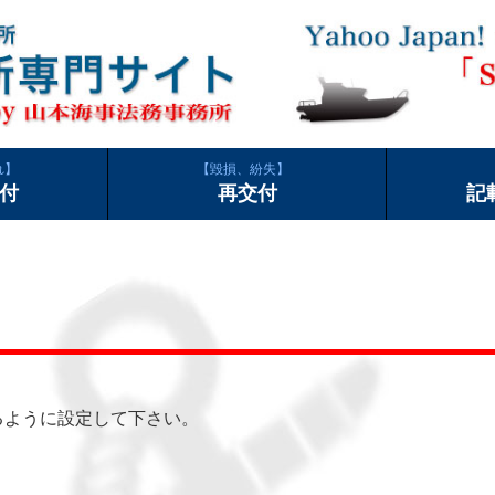
れ
毀損、紛失
付
再交付
記
できるように設定して下さい。