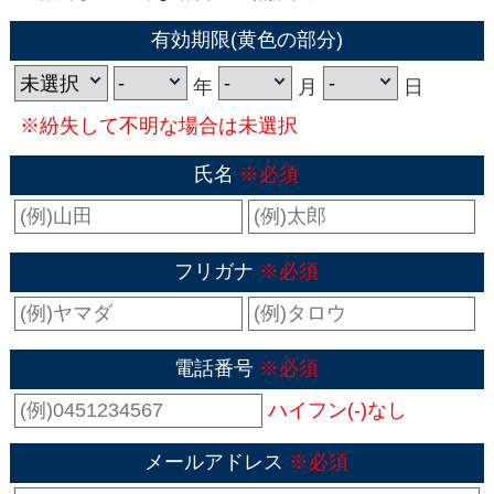
有効期限(黄色の部分)
年
月
日
※紛失して不明な場合は未選択
氏名
※必須
フリガナ
※必須
電話番号
※必須
ハイフン(-)なし
メールアドレス
※必須