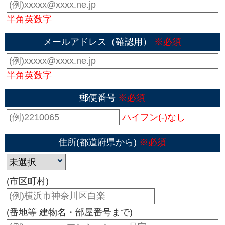
半角英数字
メールアドレス（確認用）
※必須
半角英数字
郵便番号
※必須
ハイフン(-)なし
住所(都道府県から)
※必須
(市区町村)
(番地等 建物名・部屋番号まで)