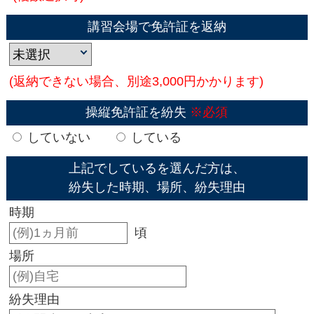
講習会場で免許証を返納
(返納できない場合、別途3,000円かかります)
操縦免許証を紛失
※必須
していない
している
上記でしているを選んだ方は、
紛失した時期、場所、紛失理由
時期
頃
場所
紛失理由