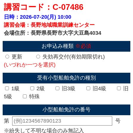
講習コード：C-07486
日時：2026-07-20(月)
10:00
講習会場：長野地域職業訓練センター
会場住所：長野県長野市大字大豆島4034
お申込み種類
※必須
更新
失効再交付(有効期限切れ)
(いづれか一つを選択)
受有小型船舶免許の種別
1級
2級
旧3級
旧4級
旧
5級
特殊
小型船舶免許の番号
第
号
※紛失して不明な場合のみ無記入