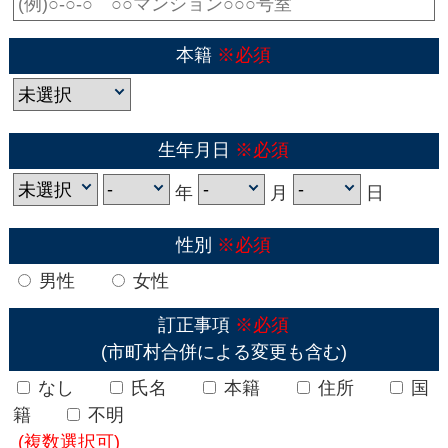
本籍
※必須
生年月日
※必須
年
月
日
性別
※必須
男性
女性
訂正事項
※必須
(市町村合併による変更も含む)
なし
氏名
本籍
住所
国
籍
不明
(複数選択可)