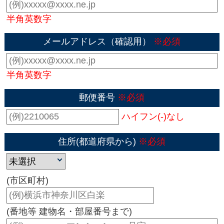
半角英数字
メールアドレス（確認用）
※必須
半角英数字
郵便番号
※必須
ハイフン(-)なし
住所(都道府県から)
※必須
(市区町村)
(番地等 建物名・部屋番号まで)