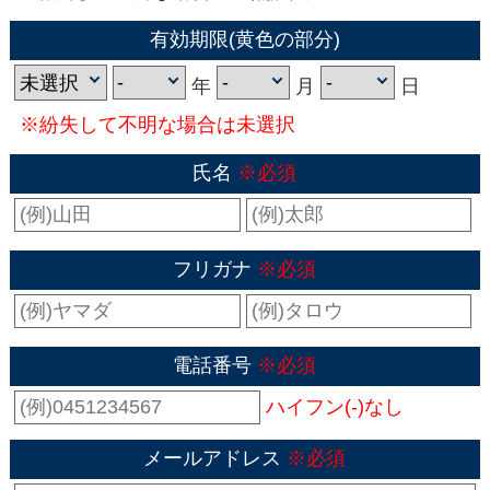
有効期限(黄色の部分)
年
月
日
※紛失して不明な場合は未選択
氏名
※必須
フリガナ
※必須
電話番号
※必須
ハイフン(-)なし
メールアドレス
※必須