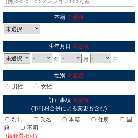
本籍
※必須
生年月日
※必須
年
月
日
性別
※必須
男性
女性
訂正事項
※必須
(市町村合併による変更も含む)
なし
氏名
本籍
住所
国
籍
不明
(複数選択可)