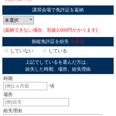
講習会場で免許証を返納
(返納できない場合、別途3,000円かかります)
操縦免許証を紛失
※必須
していない
している
上記でしているを選んだ方は、
紛失した時期、場所、紛失理由
時期
頃
場所
紛失理由