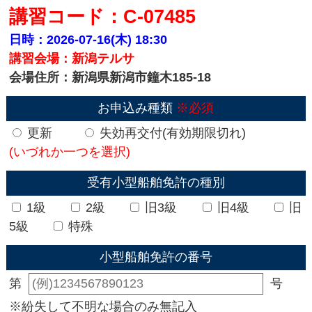
講習コード：C-07485
日時：2026-07-16(木)
18:30
講習会場：新潟テルサ
会場住所：新潟県新潟市鐘木185-18
お申込み種類
※必須
更新
失効再交付(有効期限切れ)
(いづれか一つを選択)
受有小型船舶免許の種別
1級
2級
旧3級
旧4級
旧
5級
特殊
小型船舶免許の番号
第
号
※紛失して不明な場合のみ無記入