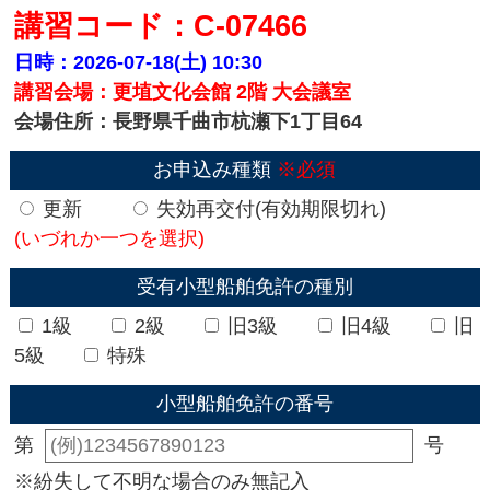
講習コード：C-07466
日時：2026-07-18(土)
10:30
講習会場：更埴文化会館 2階 大会議室
会場住所：長野県千曲市杭瀬下1丁目64
お申込み種類
※必須
更新
失効再交付(有効期限切れ)
(いづれか一つを選択)
受有小型船舶免許の種別
1級
2級
旧3級
旧4級
旧
5級
特殊
小型船舶免許の番号
第
号
※紛失して不明な場合のみ無記入