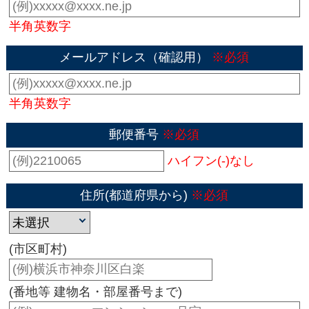
半角英数字
メールアドレス（確認用）
※必須
半角英数字
郵便番号
※必須
ハイフン(-)なし
住所(都道府県から)
※必須
(市区町村)
(番地等 建物名・部屋番号まで)