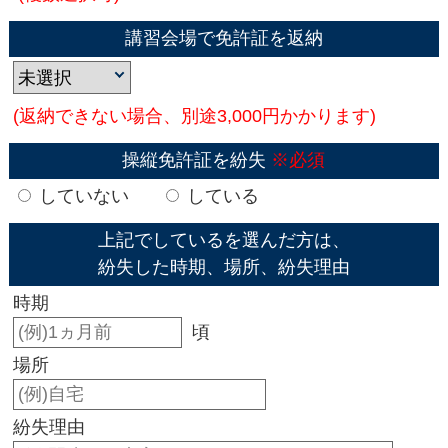
講習会場で免許証を返納
(返納できない場合、別途3,000円かかります)
操縦免許証を紛失
※必須
していない
している
上記でしているを選んだ方は、
紛失した時期、場所、紛失理由
時期
頃
場所
紛失理由