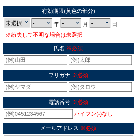
有効期限(黄色の部分)
年
月
日
※紛失して不明な場合は未選択
氏名
※必須
フリガナ
※必須
電話番号
※必須
ハイフン(-)なし
メールアドレス
※必須