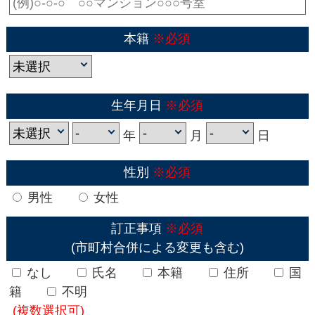
本籍
※必須
生年月日
※必須
年
月
日
性別
※必須
男性
女性
訂正事項
※必須
(市町村合併による変更も含む)
なし
氏名
本籍
住所
国
籍
不明
(複数選択可)