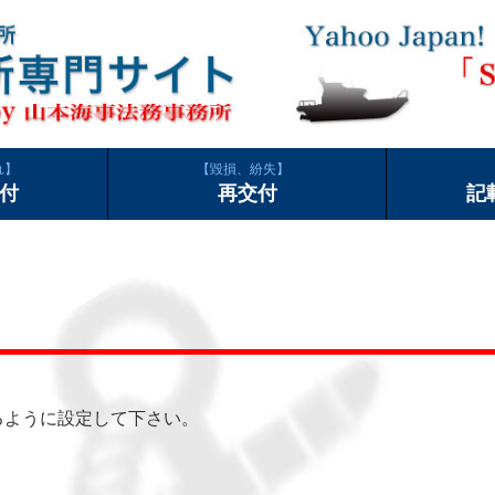
れ
毀損、紛失
付
再交付
記
できるように設定して下さい。