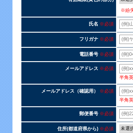
※紛
氏名
※必須
フリガナ
※必須
電話番号
※必須
メールアドレス
※必須
半角
メールアドレス（確認用）
※必須
半角
郵便番号
※必須
住所(都道府県から)
※必須