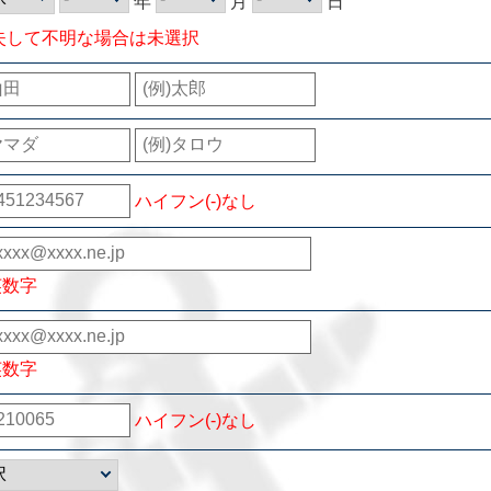
年
月
日
失して不明な場合は未選択
ハイフン(-)なし
英数字
英数字
ハイフン(-)なし