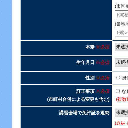
(市区
(番地
本籍
※必須
生年月日
※必須
性別
※必須
男
訂正事項
※必須
な
(市町村合併による変更も含む)
(複数
講習会場で免許証を返納
(返納