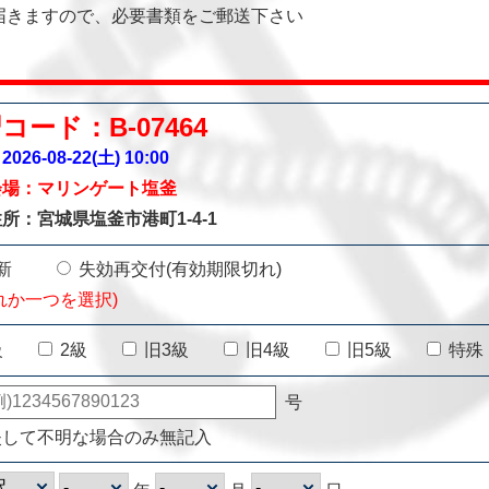
届きますので、必要書類をご郵送下さい
コード：B-07464
026-08-22(土)
10:00
会場：マリンゲート塩釜
所：宮城県塩釜市港町1-4-1
新
失効再交付(有効期限切れ)
れか一つを選択)
級
2級
旧3級
旧4級
旧5級
特殊
号
失して不明な場合のみ無記入