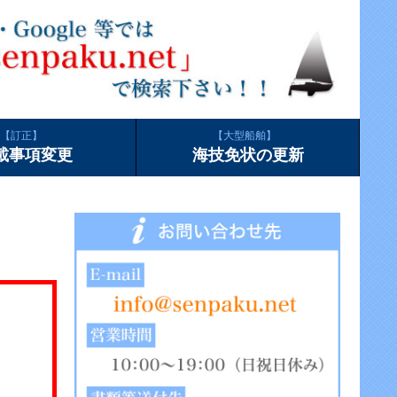
訂正
大型船舶
載事項変更
海技免状の更新