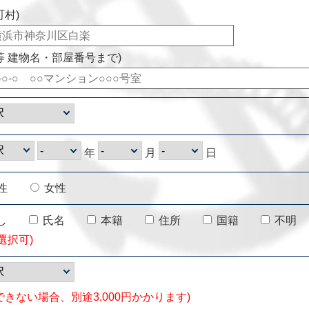
町村)
等 建物名・部屋番号まで)
年
月
日
性
女性
し
氏名
本籍
住所
国籍
不明
選択可)
できない場合、別途3,000円かかります)