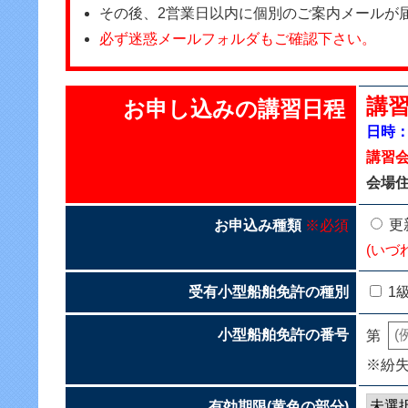
その後、2営業日以内に個別のご案内メールが
必ず迷惑メールフォルダもご確認下さい。
講習
お申し込みの講習日程
日時：2
講習
会場住
更
お申込み種類
※必須
(いづ
受有小型船舶免許の種別
1
小型船舶免許の番号
第
※紛
有効期限(黄色の部分)