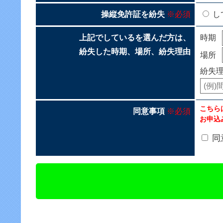
操縦免許証を紛失
※必須
し
上記でしているを選んだ方は、
時期
紛失した時期、場所、紛失理由
場所
紛失
こちら
同意事項
※必須
お申込
同