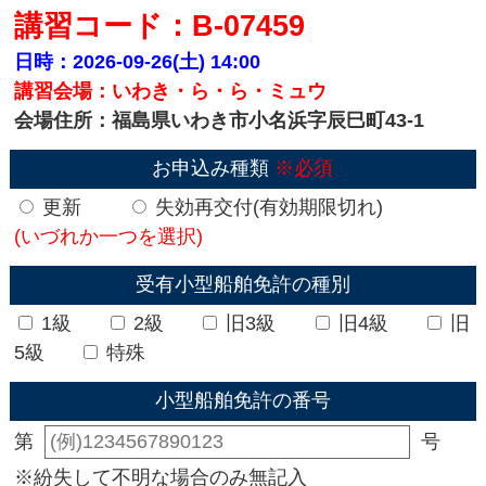
講習コード：B-07459
日時：2026-09-26(土)
14:00
講習会場：いわき・ら・ら・ミュウ
会場住所：福島県いわき市小名浜字辰巳町43-1
お申込み種類
※必須
更新
失効再交付(有効期限切れ)
(いづれか一つを選択)
受有小型船舶免許の種別
1級
2級
旧3級
旧4級
旧
5級
特殊
小型船舶免許の番号
第
号
※紛失して不明な場合のみ無記入