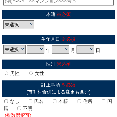
本籍
※必須
生年月日
※必須
年
月
日
性別
※必須
男性
女性
訂正事項
※必須
(市町村合併による変更も含む)
なし
氏名
本籍
住所
国
籍
不明
(複数選択可)