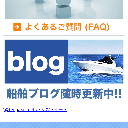
@Senpaku_net からのツイート