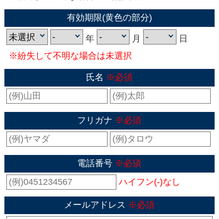
有効期限(黄色の部分)
年
月
日
※紛失して不明な場合は未選択
氏名
※必須
フリガナ
※必須
電話番号
※必須
ハイフン(-)なし
メールアドレス
※必須