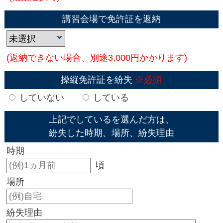
講習会場で免許証を返納
(返納できない場合、別途3,000円かかります)
操縦免許証を紛失
※必須
していない
している
上記でしているを選んだ方は、
紛失した時期、場所、紛失理由
時期
頃
場所
紛失理由