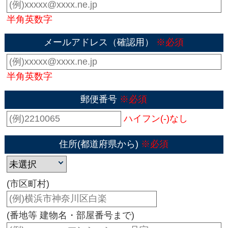
半角英数字
メールアドレス（確認用）
※必須
半角英数字
郵便番号
※必須
ハイフン(-)なし
住所(都道府県から)
※必須
(市区町村)
(番地等 建物名・部屋番号まで)